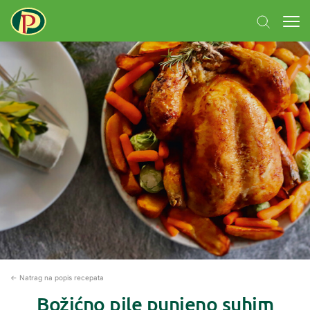
← Natrag na popis recepata
Božićno pile punjeno suhim