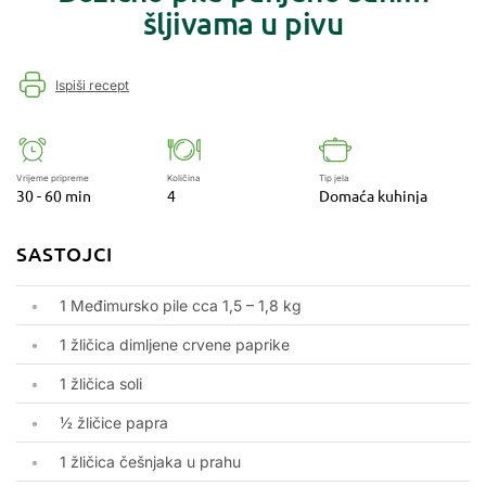
šljivama u pivu
Ispiši recept
Vrijeme pripreme
Količina
Tip jela
30 - 60 min
4
Domaća kuhinja
SASTOJCI
1 Međimursko pile cca 1,5 – 1,8 kg
1 žličica dimljene crvene paprike
1 žličica soli
½ žličice papra
1 žličica češnjaka u prahu