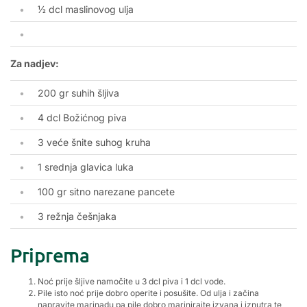
½ dcl maslinovog ulja
Za nadjev:
200 gr suhih šljiva
4 dcl Božićnog piva
3 veće šnite suhog kruha
1 srednja glavica luka
100 gr sitno narezane pancete
3 režnja češnjaka
Priprema
Noć prije šljive namočite u 3 dcl piva i 1 dcl vode.
Pile isto noć prije dobro operite i posušite. Od ulja i začina
napravite marinadu pa pile dobro marinirajte izvana i iznutra te