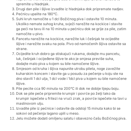
spremite u hladnjak.
Drugi dan pile i šljive izvadite iz hladnjaka dok pripremate nadjev.
Pećnicu upalite na 180°C.
Suhi kruh namočite u 1 dcl Božićnog piva i ostavite 10 minuta.
Ukoliko nemate suhog kruha, svježi narežite na kockice i stavite
ga peći na tavu ili na 10 minuta u pećnicu dok se grije za pile, zatim
namočite u pivo.
Pancetu narežite na kockice, narežite luk i češnjak te ocijedite
šljive i narežite svaku na pola. Pivo od namočenih šljiva ostavite sa
strane.
Ocijedite kruh dobro ga stiskajući rukama, dodajte mu pancetu,
luk, češnjak i ocijeđene šljive te ako je smjesa previše suha,
dodajte malo piva u kojem su bile namočene šljive.
Smjesom od kruha i šljiva napunite utrobu pileta, noge zavežite
kuharskim koncem i stavite ga u posudu za pečenje u koju ste na
dno stavili 1 dcl ulja, 1 dcl vode i 1dcl piva u kojem su bile namočene
šljive.
Pile pecite cca 90 minuta na 200°C ili dok ne dobije lijepu boju.
Dok se pile peče pripremite krumpir i povrće po želji tako da
krumpir ispečete u fritezi na vrući zrak, a povrće ispečete na tavi u
maslinovom ulju.
Izvadite pile iz pećnice i ostavite da odstoji 15 minuta kako bi se
sokovi od pečenja lagano upili u meso.
Jelu možete dodati omiljenu salatu i obavezno čašu Božićnog piva.