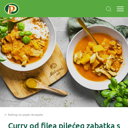
← Natrag na popis recepata
Curry od filea pilećeg zabatka s