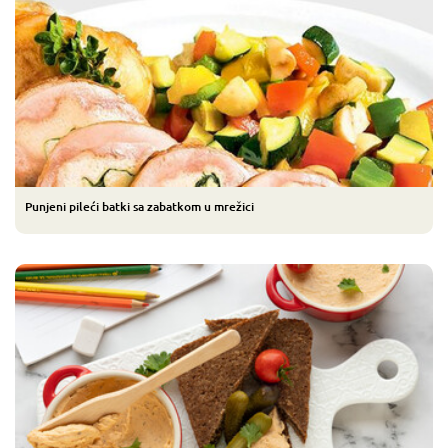
Punjeni pileći batki sa zabatkom u mrežici