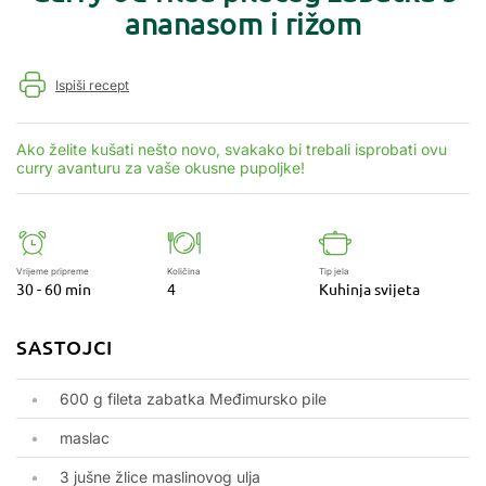
ananasom i rižom
Ispiši recept
Ako želite kušati nešto novo, svakako bi trebali isprobati ovu
curry avanturu za vaše okusne pupoljke!
Vrijeme pripreme
Količina
Tip jela
30 - 60 min
4
Kuhinja svijeta
SASTOJCI
600 g fileta zabatka Međimursko pile
maslac
3 jušne žlice maslinovog ulja