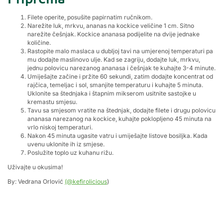
Filete operite, posušite papirnatim ručnikom.
Narežite luk, mrkvu, ananas na kockice veličine 1 cm. Sitno
narežite češnjak. Kockice ananasa podijelite na dvije jednake
količine.
Rastopite malo maslaca u dubljoj tavi na umjerenoj temperaturi pa
mu dodajte maslinovo ulje. Kad se zagriju, dodajte luk, mrkvu,
jednu polovicu narezanog ananasa i češnjak te kuhajte 3-4 minute.
Umiješajte začine i pržite 60 sekundi, zatim dodajte koncentrat od
rajčica, temeljac i sol, smanjite temperaturu i kuhajte 5 minuta.
Uklonite sa štednjaka i štapnim mikserom usitnite sastojke u
kremastu smjesu.
Tavu sa smjesom vratite na štednjak, dodajte filete i drugu polovicu
ananasa narezanog na kockice, kuhajte poklopljeno 45 minuta na
vrlo niskoj temperaturi.
Nakon 45 minuta ugasite vatru i umiješajte listove bosiljka. Kada
uvenu uklonite ih iz smjese.
Poslužite toplo uz kuhanu rižu.
Uživajte u okusima!
By: Vedrana Orlović
(@kefirolicious
)