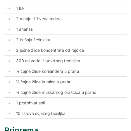
1 luk
2 manje ili 1 veća mrkva
1 ananas
2 češnja češnjaka
2 jušne žlice koncentrata od rajčice
300 ml vode ili povrtnog temeljca
¼ čajne žlice korijandera u prahu
¼ čajne žlice kumina u prahu
¼ čajne žlice muškatnog oraščića u prahu
1 prstohvat soli
10 listova svježeg bosiljka
Priprema