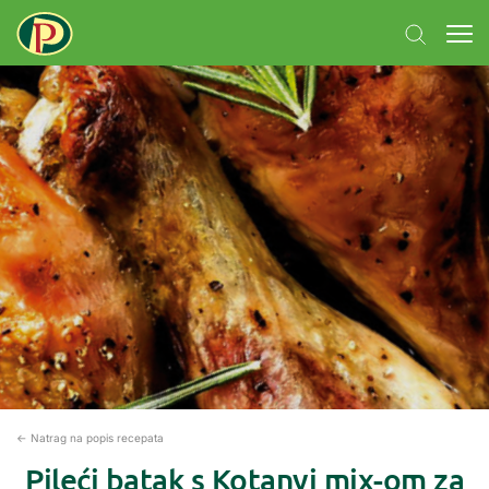
← Natrag na popis recepata
Pileći batak s Kotanyi mix-om za