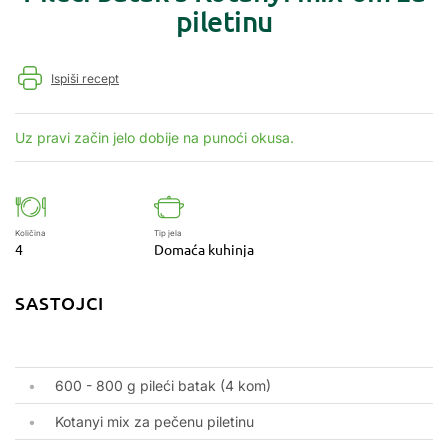
piletinu
Ispiši recept
Uz pravi začin jelo dobije na punoći okusa.
Količina
Tip jela
4
Domaća kuhinja
SASTOJCI
600 - 800 g pileći batak (4 kom)
Kotanyi mix za pečenu piletinu