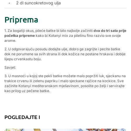
2 dl suncokretovog ulja
Priprema
1. Za bogatiji okus, pileće batke bi bilo najbolje začiniti
dva do tri sata prije
početka pripreme
kako bi Kotanyi mix za piletinu fino razvio sve svoje
arome.
2. U odgovarajuću posudu dodajte ulje, dobro ga zagrijte i pecite batke
dok ne porumene sa svih strana ili dok kožica ne postane hrskava i dobije
lijepu crvenkastu boju.
Savjet:
3. U masnoći u kojoj ste pekli batke možete malo popržiti luk, sjeckanu na
trakice crvenu ili zelenu papriku i malo sjeckane rajčice na kockice. Sve
začinite Kotanyi mediteranskom mješavinom, posolite po želji i servirajte
kao prilog uz pečene batke.
POGLEDAJTE I