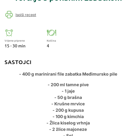
Ispiši recept
Vrijeme pripreme
Količina
15 - 30 min
4
SASTOJCI
- 400 g marinirani file zabatka Međimursko pile
- 200 ml tamne pive
- 1 jaje
- 50 g brašna
- Krušne mrvice
- 200 g kupusa
- 100 g kimchia
- Žlica kiselog vrhnja
- 2 žlice majoneze
- Sol