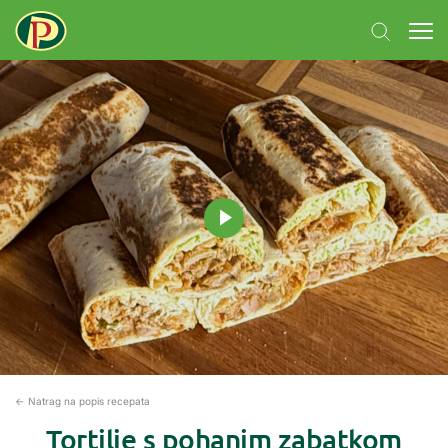
← Natrag na popis recepata
Tortilje s pohanim zabatkom