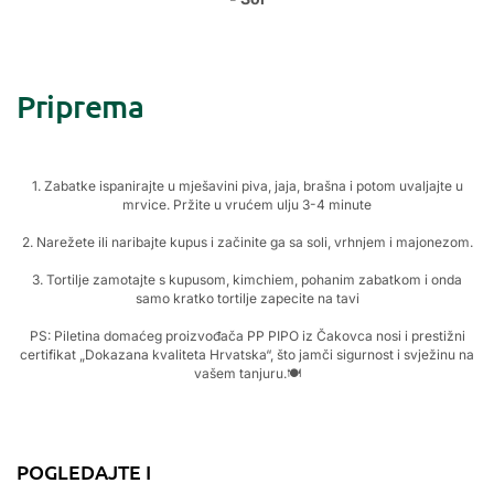
Priprema
1. Zabatke ispanirajte u mješavini piva, jaja, brašna i potom uvaljajte u
mrvice. Pržite u vrućem ulju 3-4 minute
2. Narežete ili naribajte kupus i začinite ga sa soli, vrhnjem i majonezom.
3. Tortilje zamotajte s kupusom, kimchiem, pohanim zabatkom i onda
samo kratko tortilje zapecite na tavi
PS: Piletina domaćeg proizvođača PP PIPO iz Čakovca nosi i prestižni
certifikat „Dokazana kvaliteta Hrvatska“, što jamči sigurnost i svježinu na
vašem tanjuru.🍽️
POGLEDAJTE I