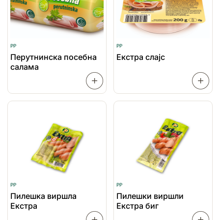
PP
PP
Перутнинска посебна
Екстра слајс
салама
ПРОЧИТАЈ
ПОВЕЌЕ
ПОВЕЌ
PP
PP
Пилешка виршла
Пилешки виршли
Екстра
Екстра биг
ПРОЧИТАЈ