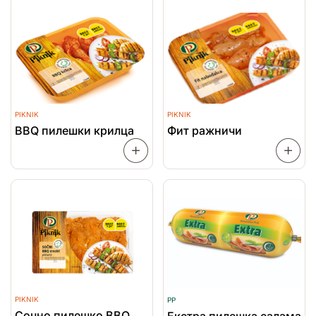
PIKNIK
PIKNIK
BBQ пилешки крилца
Фит ражничи
ПРОЧИТАЈ
ПОВЕЌЕ
ПОВЕЌ
PIKNIK
PP
Сочно пилешко BBQ
Екстра пилешка салама