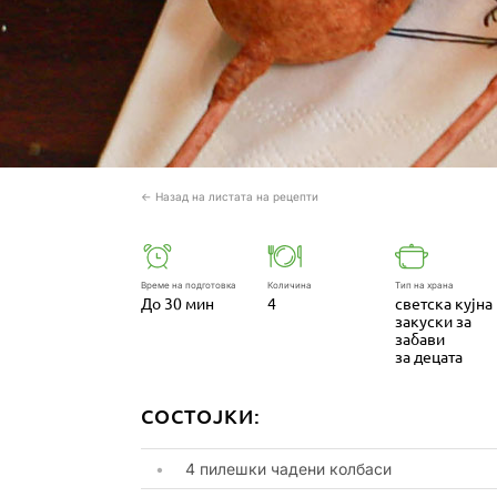
← Назад на листата на рецепти
Време на подготовка
Количина
Тип на храна
До 30 мин
4
светска кујна
закуски за
забави
за децата
СОСТОЈКИ:
4 пилешки чадени колбаси