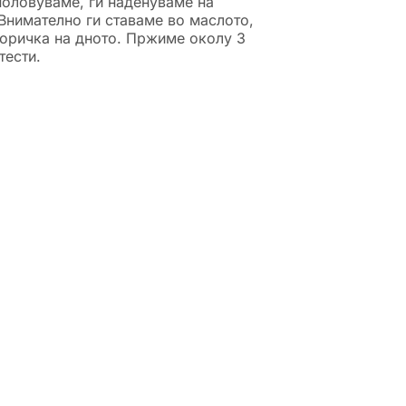
половуваме, ги наденуваме на
 Внимателно ги ставаме во маслото,
 коричка на дното. Пржиме околу 3
тести.