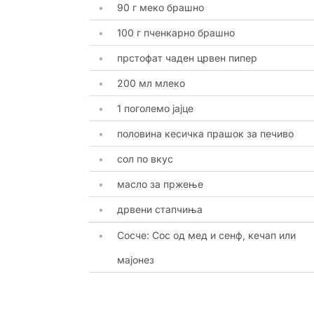
90 г меко брашно
100 г пченкарно брашно
прстофат чаден црвен пипер
200 мл млеко
1 поголемо јајце
половина кесичка прашок за печиво
сол по вкус
масло за пржење
дрвени стапчиња
Сосче: Сос од мед и сенф, кечап или
мајонез