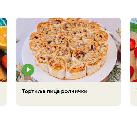
Тортиља пица ролнички