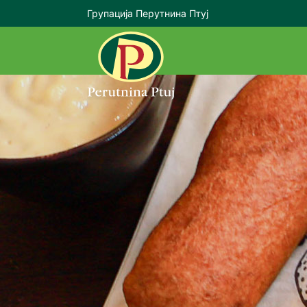
Групација Перутнина Птуј