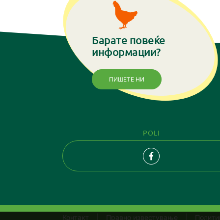
Барате повеќе
информации?
ПИШЕТЕ НИ
POLI
Контакт
Правно известување
Полити