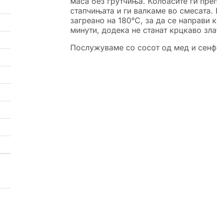
маса без грутчиња. Колбасите ги пре
стапчињата и ги валкаме во смесата.
загреано на 180°C, за да се направи
минути, додека не станат крцкаво зла
Послужуваме со сосот од мед и сенф