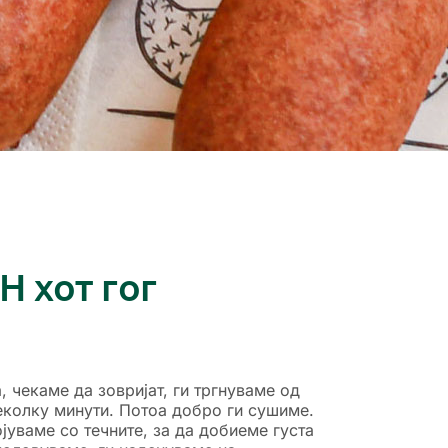
 хот гог
, чекаме да зовријат, ги тргнуваме од
неколку минути. Потоа добро ги сушиме.
ојуваме со течните, за да добиеме густа