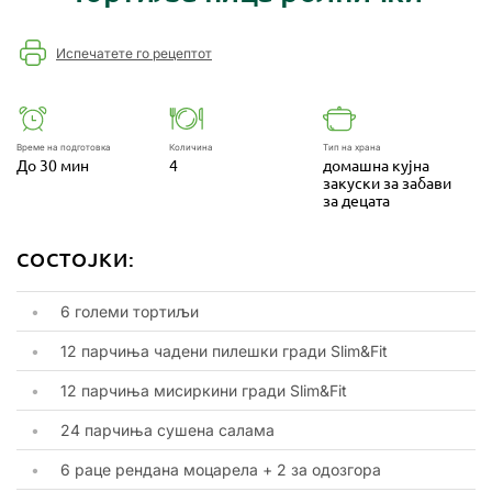
Испечатете го рецептот
Време на подготовка
Количина
Тип на храна
До 30 мин
4
домашна кујна
закуски за забави
за децата
СОСТОЈКИ:
6 големи тортиљи
12 парчиња чадени пилешки гради Slim&Fit
12 парчиња мисиркини гради Slim&Fit
24 парчиња сушена салама
6 раце рендана моцарела + 2 за одозгора