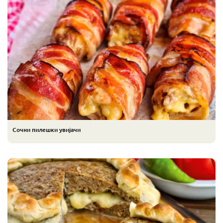
Сочни пилешки увијачи