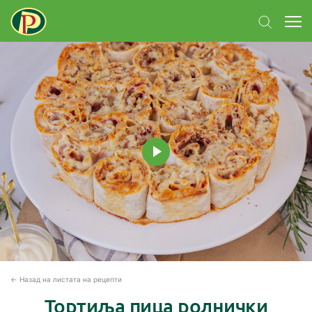
← Назад на листата на рецепти
Тортиља пица ролнички