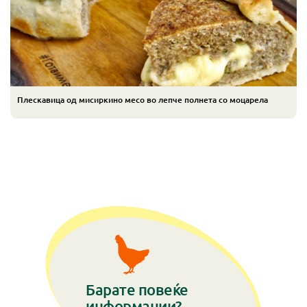
Плескавица од мисиркино месо во лепче полнета со моцарела
Барате повеќе
информации?