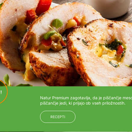
!
Natur Premium zagotavlja, da je piščančje meso
piščančje jedi, ki prijajo ob vseh priložnostih.
RECEPTI