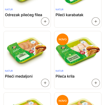
NATUR
NATUR
Odrezak pilećeg filea
Pileći karabatak
SAZNAJ
VIŠE
VIŠE
NOVO
NATUR
NATUR
Pileći medaljoni
Pileća krila
SAZNAJ
VIŠE
VIŠE
NOVO