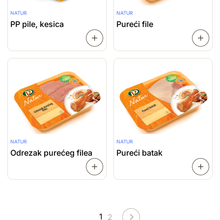
NATUR
NATUR
PP pile, kesica
Pureći file
SAZNAJ
VIŠE
VIŠE
NATUR
NATUR
Odrezak purećeg filea
Pureći batak
SAZNAJ
VIŠE
VIŠE
1
2