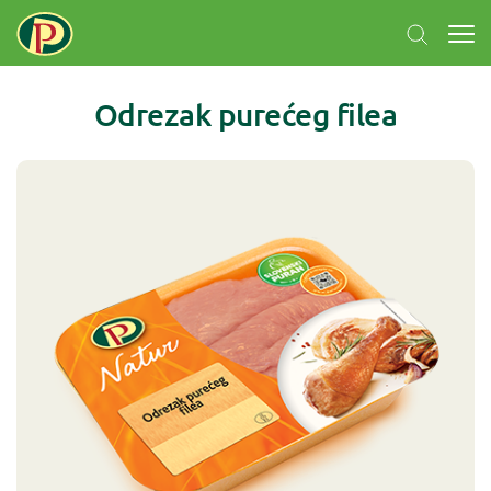
Odrezak purećeg filea