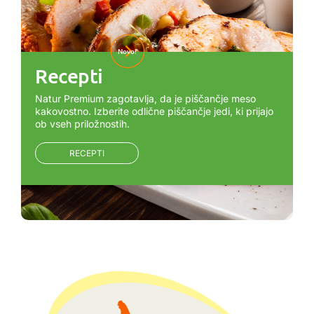
Novo!
Recepti
Natur Premium zagotavlja, da je piščančje meso
kakovostno. Izberite odlične piščančje jedi, ki prijajo
ob vseh priložnostih.
RECEPTI