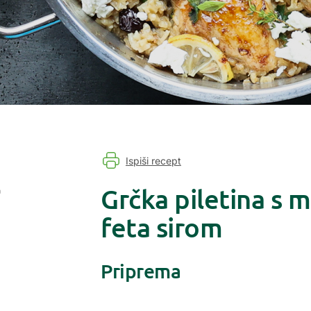
Ispiši recept
Grčka piletina s m
a
feta sirom
Priprema