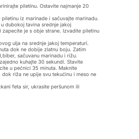
rinirajte piletinu. Ostavite najmanje 20
 piletinu iz marinade i sačuvajte marinadu.
 u dubokoj tavina srednje jakoj
i zapecite je s obje strane. Izvadite piletinu
novog ulja na srednje jakoj temperaturi.
nuta dok ne dobije zlatnu boju. Zatim
l,biber, sačuvanu marinadu i rižu.
 zajedno kuhajte 30 sekundi. Stavite
ecite u pećnici 35 minuta. Maknite
, dok riža ne upije svu tekućinu i meso ne
kani feta sir, ukrasite peršunom ili