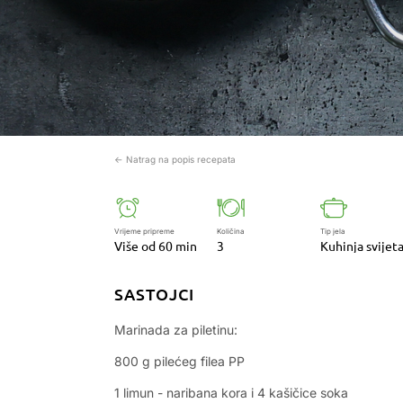
← Natrag na popis recepata
Vrijeme pripreme
Količina
Tip jela
Više od 60 min
3
Kuhinja svijet
SASTOJCI
Marinada za piletinu:
800 g pilećeg filea PP
1 limun - naribana kora i 4 kašičice soka