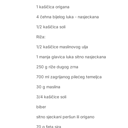
1 kašičica origana
4 čehna bijelog luka - nasjeckana
1/2 kašičica soli
Riža:
1/2 kašičice maslinovog ulja
1 manja glavica luka sitno nasjeckana
250 g riže dugog zrna
700 ml zagrijanog pilećeg temeljca
30 g maslina
3/4 kašičice soli
biber
sitno sjeckani peršun ili origano
70 g feta sira