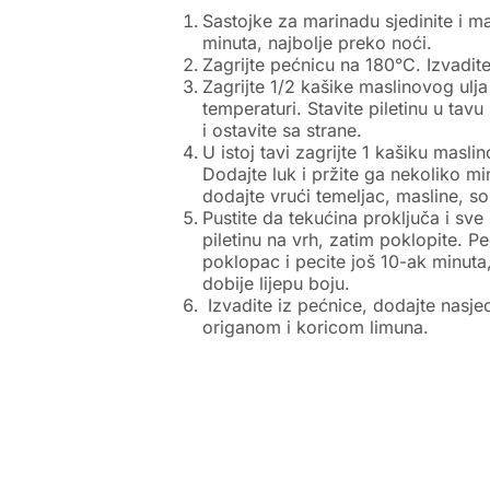
Sastojke za marinadu sjedinite i ma
minuta, najbolje preko noći.
Zagrijte pećnicu na 180°C. Izvadite
Zagrijte 1/2 kašike maslinovog ulja
temperaturi. Stavite piletinu u tavu 
i ostavite sa strane.
U istoj tavi zagrijte 1 kašiku masli
Dodajte luk i pržite ga nekoliko mi
dodajte vrući temeljac, masline, so
Pustite da tekućina proključa i sve
piletinu na vrh, zatim poklopite. P
poklopac i pecite još 10-ak minuta
dobije lijepu boju.
Izvadite iz pećnice, dodajte nasjec
origanom i koricom limuna.