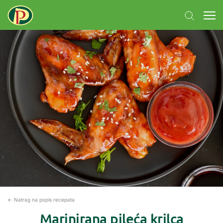
← Natrag na popis recepata
Marinirana pileća krilca