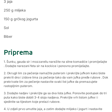
3 jaja
250 g mlijeka
150 g grčkog jogurta
Sol
Biber
Priprema
1. Šunku, gauda sir i mozzarellu narežite na sitne komadiće i promiješajte
. Dodajte narezani feta sir na kockice i ponovno promiješajte.
2. Okrugli lim za pečenje namažite puterom i prekrijte jufkom kako biste
prekrili dno i zidove lima za pečenje tako da vam jufka pređe rubove . Dok
prekrivate lim za pečenje nastavite svaki list jufke da premazujete
rastopljnim puterom.
3. Dodajte nadjev i prekrijte ga sa dva lista jufke. Ponovite postupak do tri
puta kako biste dobili 3-4 sloja nadjeva. Prekrijte vrh listom jufke i i
sjedinite sa tijestom koje prelazi rubove.
4. U zdjeli prvo umutite jaja, a zatim dodajte mlijeko i jogurt i nastavite