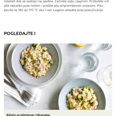
miješati dok se sastojci ne sjedine. Začinite solju i paprom. Probušite vrh
pite nekoliko puta nožem i prelijte pitu pripremljenom smjesom. Pitu
pecite na 160 do 170 °C oko 1 sat. Lagano ohladite prije posluživanja.
POGLEDAJTE I
Rižoto sa piletinom i tikvicama