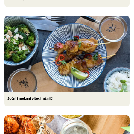
Sočni i mekani pileći ražnjići