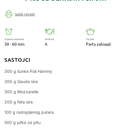
Ispiši recept
Vrijeme pripreme
Količina
Tip jela
30 - 60 min
6
Party zalogaji
SASTOJCI
300 g šunke Poli Hammy
300 g Gauda sira
300 g Mozzarelle
200 g feta sira
100 g rastopljenog putera
500 g jufke za pitu