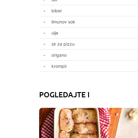
biber
limunov sok
ulje
sir za pizzu
origano
krompir
POGLEDAJTE I