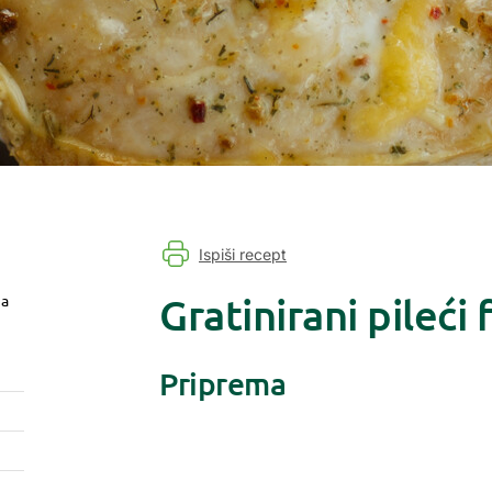
Ispiši recept
Gratinirani pileći 
ja
Priprema