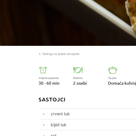
← Natrag na popis recepata
Vrijeme pripreme
Količina
Tip jela
30 - 60 min
2 osebi
Domaća kuhin
SASTOJCI
crveni luk
bijeli luk
sol