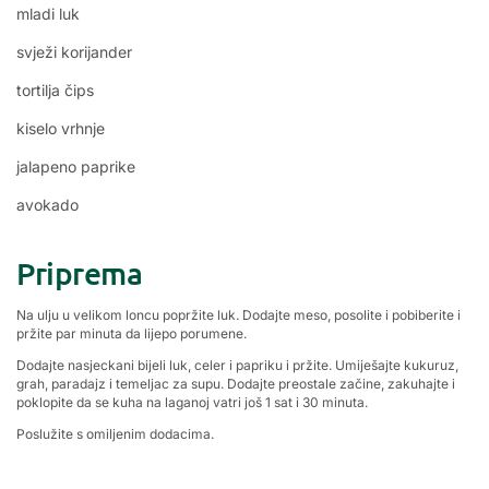
mladi luk
svježi korijander
tortilja čips
kiselo vrhnje
jalapeno paprike
avokado
Priprema
Na ulju u velikom loncu popržite luk. Dodajte meso, posolite i pobiberite i
pržite par minuta da lijepo porumene.
Dodajte nasjeckani bijeli luk, celer i papriku i pržite. Umiješajte kukuruz,
grah, paradajz i temeljac za supu. Dodajte preostale začine, zakuhajte i
poklopite da se kuha na laganoj vatri još 1 sat i 30 minuta.
Poslužite s omiljenim dodacima.