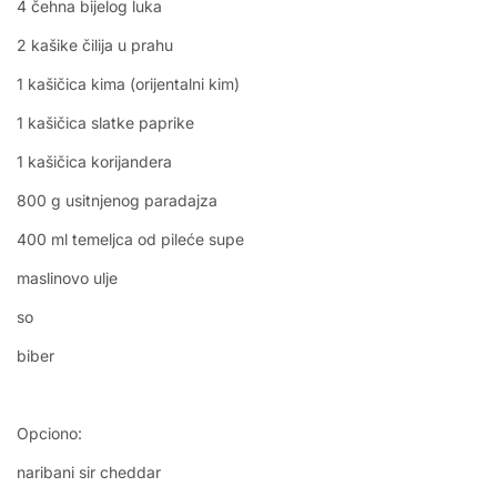
4 čehna bijelog luka
2 kašike čilija u prahu
1 kašičica kima (orijentalni kim)
1 kašičica slatke paprike
1 kašičica korijandera
800 g usitnjenog paradajza
400 ml temeljca od pileće supe
maslinovo ulje
so
biber
Opciono:
naribani sir cheddar