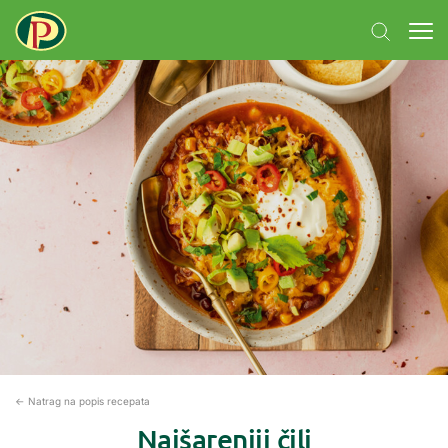
← Natrag na popis recepata
Najšareniji čili