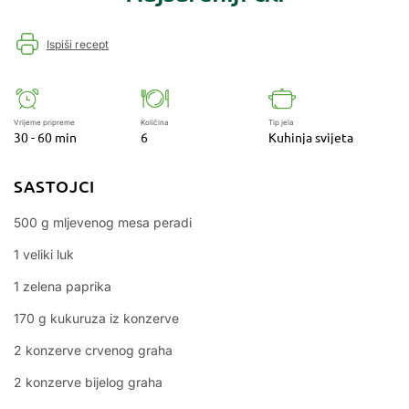
Ispiši recept
Vrijeme pripreme
Količina
Tip jela
30 - 60 min
6
Kuhinja svijeta
SASTOJCI
500 g mljevenog mesa peradi
1 veliki luk
1 zelena paprika
170 g kukuruza iz konzerve
2 konzerve crvenog graha
2 konzerve bijelog graha