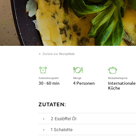
← Zurück zur Rezeptliste
Zubereitungszeit
Menge
Rezeptkategorie
30 - 60 min
4 Personen
Internationale
Küche
ZUTATEN:
2 Esslöffel Öl
1 Schalotte