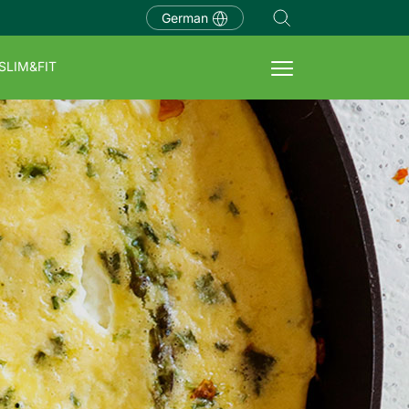
German
SLIM&FIT