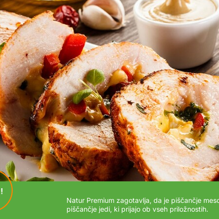
!
Natur Premium zagotavlja, da je piščančje meso
piščančje jedi, ki prijajo ob vseh priložnostih.