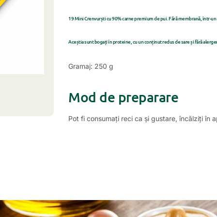
19 Mini Crenvurști cu 90% carne premium de pui. Fără membrană, într-un amb
Aceștia sunt bogați în proteine, cu un conținut redus de sare și fără alerge
Gramaj: 250 g
Mod de preparare
Pot fi consumați reci ca și gustare, încălziți în