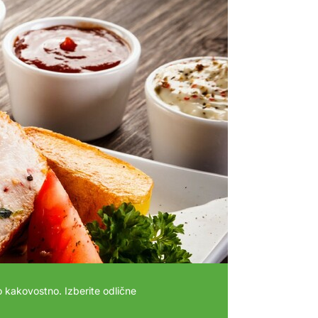
 kakovostno. Izberite odlične