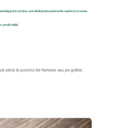
alaj practic și haios, sunt ideali pentru petrecerile copiilor și nu numai.
ni. produs Halal.
 apă până la punctul de fierbere sau pe grătar.