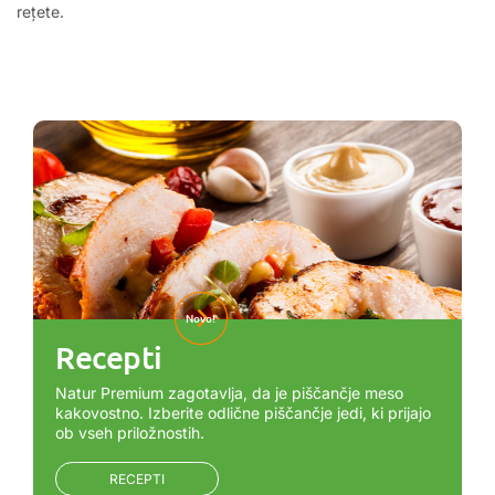
rețete.
Novo!
Recepti
Natur Premium zagotavlja, da je piščančje meso
kakovostno. Izberite odlične piščančje jedi, ki prijajo
ob vseh priložnostih.
RECEPTI