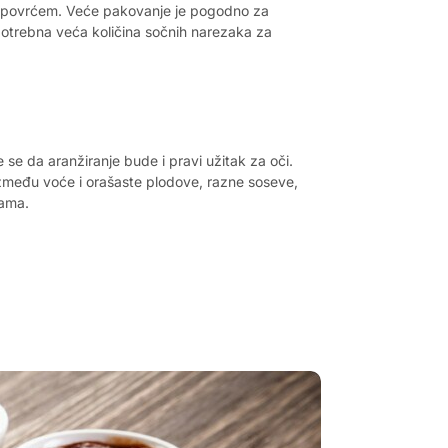
i povrćem. Veće pakovanje je pogodno za
potrebna veća količina sočnih narezaka za
se da aranžiranje bude i pravi užitak za oči.
zmeđu voće i orašaste plodove, razne soseve,
cama.