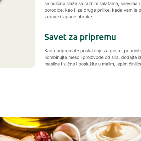
se odlično slaže sa raznim salatama, sirevima 
porodice, kao i za druge prilike, kada vam je 
zdrave i lagane obroke.
Savet za pripremu
Kada pripremate posluženje za goste, pobrinite 
Kombinujte meso i proizvode od sira, dodajte i
masline i slično i poslužite u malim, lepim činiji