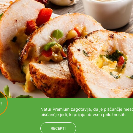
!
Natur Premium zagotavlja, da je piščančje meso
piščančje jedi, ki prijajo ob vseh priložnostih.
RECEPTI