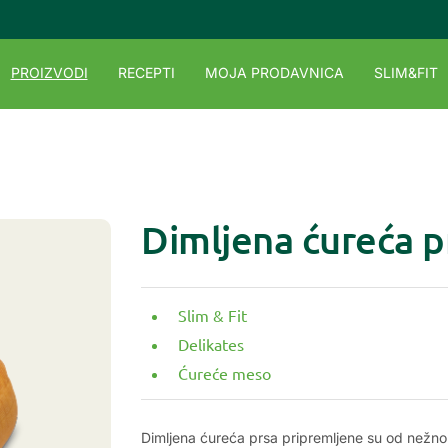
PROIZVODI
RECEPTI
MOJA PRODAVNICA
SLIM&FIT
Dimljena ćureća p
Slim & Fit
Delikates
Ćureće meso
Dimljena ćureća prsa pripremljene su od nežno