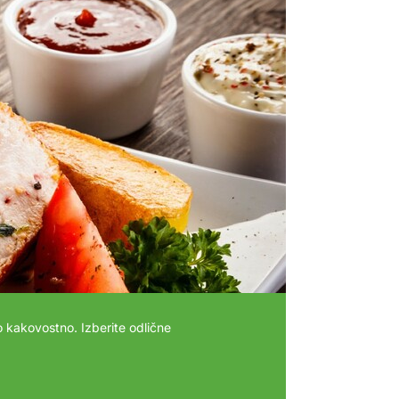
 kakovostno. Izberite odlične