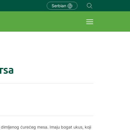
Serbian
rsa
 dimljenog ćurećeg mesa. Imaju bogat ukus, koji