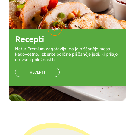
Novo!
Recepti
Natur Premium zagotavlja, da je piščančje meso
kakovostno. Izberite odlične piščančje jedi, ki prijajo
ob vseh priložnostih.
RECEPTI