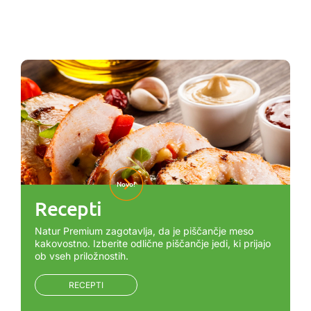
Novo!
Recepti
Natur Premium zagotavlja, da je piščančje meso
kakovostno. Izberite odlične piščančje jedi, ki prijajo
ob vseh priložnostih.
RECEPTI