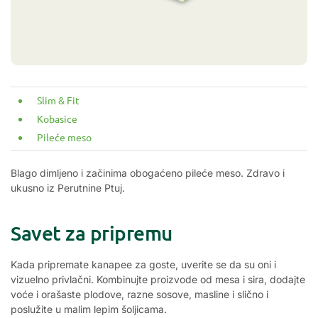
Slim & Fit
Kobasice
Pileće meso
Blago dimljeno i začinima obogaćeno pileće meso. Zdravo i
ukusno iz Perutnine Ptuj.
Savet za pripremu
Kada pripremate kanapee za goste, uverite se da su oni i
vizuelno privlačni.
Kombinujte proizvode od mesa i sira, dodajte
voće i orašaste plodove, razne sosove, masline i slično i
poslužite u malim lepim šoljicama.