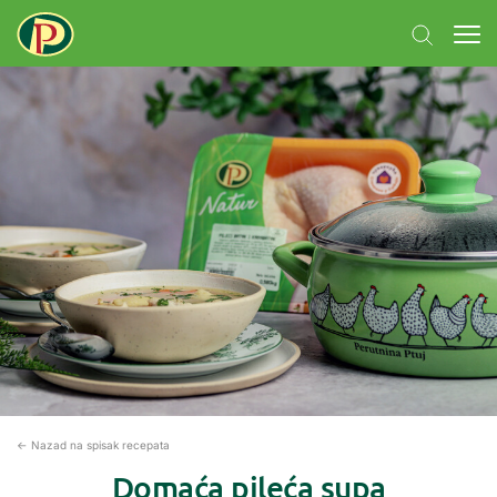
← Nazad na spisak recepata
Domaća pileća supa