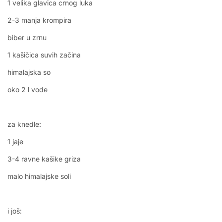
1 velika glavica crnog luka
2-3 manja krompira
biber u zrnu
1 kašičica suvih začina
himalajska so
oko 2 l vode
za knedle:
1 jaje
3-4 ravne kašike griza
malo himalajske soli
i još: