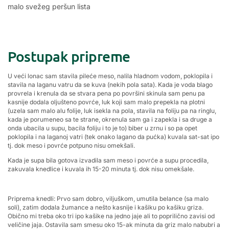
malo svežeg peršun lista
Postupak pripreme
U veći lonac sam stavila pileće meso, nalila hladnom vodom, poklopila i
stavila na laganu vatru da se kuva (nekih pola sata). Kada je voda blago
provrela i krenula da se stvara pena po površini skinula sam penu pa
kasnije dodala oljušteno povrće, luk koji sam malo prepekla na plotni
(uzela sam malo alu folije, luk isekla na pola, stavila na foliju pa na ringlu,
kada je porumeneo sa te strane, okrenula sam ga i zapekla i sa druge a
onda ubacila u supu, bacila foliju i to je to) biber u zrnu i so pa opet
poklopila i na laganoj vatri (tek onako lagano da pućka) kuvala sat-sat ipo
tj. dok meso i povrće potpuno nisu omekšali.
Kada je supa bila gotova izvadila sam meso i povrće a supu procedila,
zakuvala knedlice i kuvala ih 15-20 minuta tj. dok nisu omekšale.
Priprema knedli: Prvo sam dobro, viljuškom, umutila belance (sa malo
soli), zatim dodala žumance a nešto kasnije i kašiku po kašiku griza.
Obično mi treba oko tri ipo kašike na jedno jaje ali to poprilično zavisi od
veličine jaja. Ostavila sam smesu oko 15-ak minuta da griz malo nabubri a