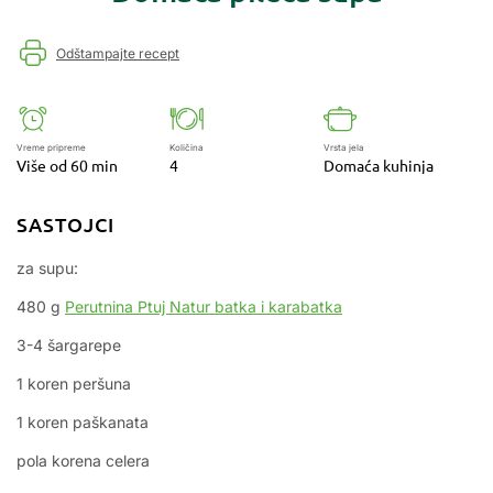
Odštampajte recept
Vreme pripreme
Količina
Vrsta jela
Više od 60 min
4
Domaća kuhinja
SASTOJCI
za supu:
480 g
Perutnina Ptuj Natur batka i karabatka
3-4 šargarepe
1 koren peršuna
1 koren paškanata
pola korena celera