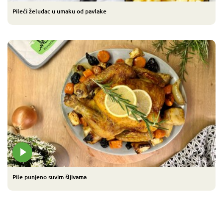
Pileći želudac u umaku od pavlake
Pile punjeno suvim šljivama