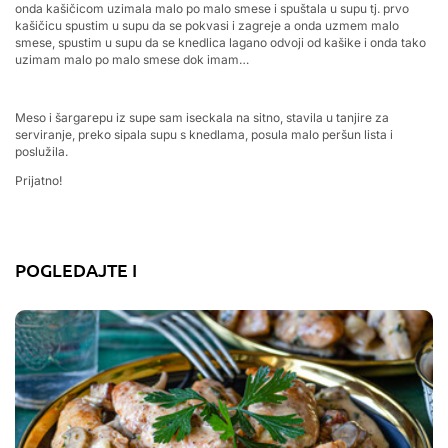
onda kašičicom uzimala malo po malo smese i spuštala u supu tj. prvo
kašičicu spustim u supu da se pokvasi i zagreje a onda uzmem malo
smese, spustim u supu da se knedlica lagano odvoji od kašike i onda tako
uzimam malo po malo smese dok imam…
Meso i šargarepu iz supe sam iseckala na sitno, stavila u tanjire za
serviranje, preko sipala supu s knedlama, posula malo peršun lista i
poslužila.
Prijatno!
POGLEDAJTE I