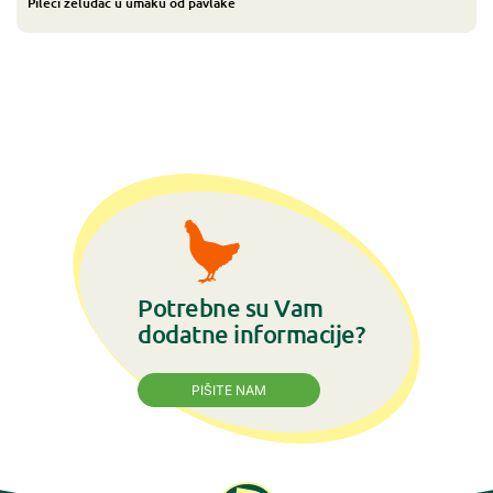
Pileći želudac u umaku od pavlake
Potrebne su Vam
dodatne informacije?
PIŠITE NAM