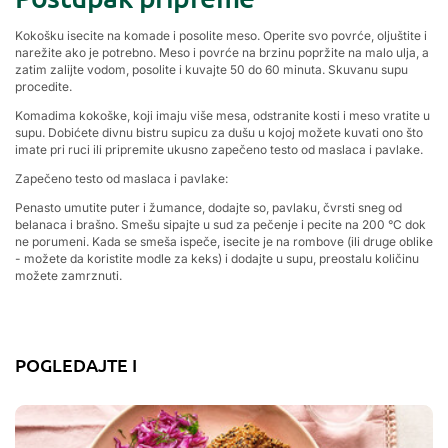
Kokošku isecite na komade i posolite meso. Operite svo povrće, oljuštite i
narežite ako je potrebno. Meso i povrće na brzinu popržite na malo ulja, a
zatim zalijte vodom, posolite i kuvajte 50 do 60 minuta. Skuvanu supu
procedite.
Komadima kokoške, koji imaju više mesa, odstranite kosti i meso vratite u
supu. Dobićete divnu bistru supicu za dušu u kojoj možete kuvati ono što
imate pri ruci ili pripremite ukusno zapečeno testo od maslaca i pavlake.
Zapečeno testo od maslaca i pavlake:
Penasto umutite puter i žumance, dodajte so, pavlaku, čvrsti sneg od
belanaca i brašno. Smešu sipajte u sud za pečenje i pecite na 200
°C
dok
ne porumeni. Kada se smeša ispeče, isecite je na rombove (ili druge oblike
- možete da koristite modle za keks) i dodajte u supu, preostalu količinu
možete zamrznuti.
POGLEDAJTE I