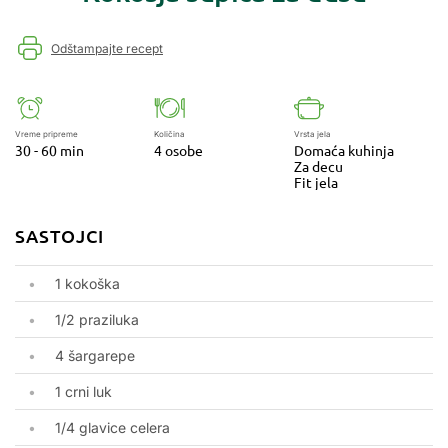
Odštampajte recept
Vreme pripreme
Količina
Vrsta jela
30 - 60 min
4 osobe
Domaća kuhinja
Za decu
Fit jela
SASTOJCI
1 kokoška
1/2 praziluka
4 šargarepe
1 crni luk
1/4 glavice celera