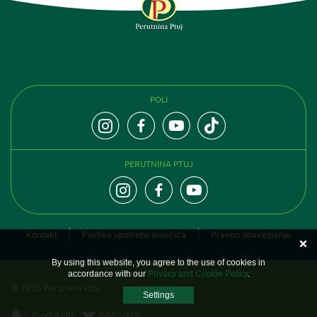
PRATITE NAS
POLI
PERUTNINA PTUJ
Kontakt
Politika upotrebe kolačića
Pravno obaveštenje
By using this website, you agree to the use of cookies in
accordance with our
Privacy and Cookie Policy
.
© 2026 Perutnina Ptuj
Settings
Produkcija:
INNOVATIF