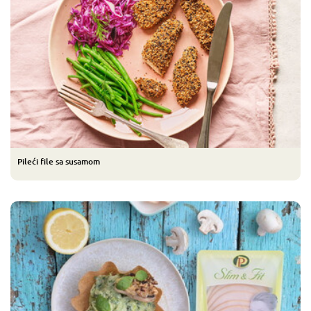
Pileći file sa susamom