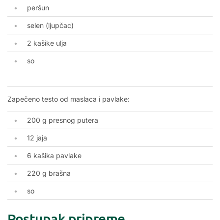
peršun
selen (ljupčac)
2 kašike ulja
so
Zapečeno testo od maslaca i pavlake:
200 g presnog putera
12 jaja
6 kašika pavlake
220 g brašna
so
Postupak pripreme