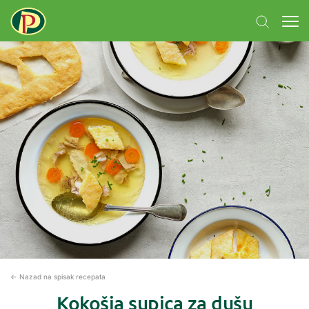
← Nazad na spisak recepata
Kokošja supica za dušu