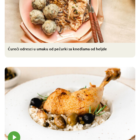
Ćureći odresci u umaku od pečurki sa knedlama od heljde