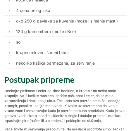
4 čena belog luka
oko 250 g pavlake za kuvanje (može i s manje masti)
120 g kamembera (može i Brie)
so
krupno mleveni šareni biber
nekoliko kašika parmezana, za serviranje
Postupak pripreme
Iseckajte paškanat i celer na sitne kockice, a krompir na nešto malo
krupnije. Na 2 kašike maslaca ispržite paškanat i celer, da se malo
karamelizuju i dobiju bolji ukus. Tek kada ovo povrće omekša, dodajte
krompir, posolite i nalijte malo vode. Kuvajte uz povremeno dolivanje
vruće vode i proveravajte kada je povrće potpuno omekšalo. Kada je sve
gotovo i voda skoro isparila, sklonite s ringle i dodajte preostali maslac.
Ispasirajte pire (ručno ili u blenderu) i poklopite do služenja.
Veće šnicle iz pakovanja prepolovite. Na maslacu propržite sitno iseckan