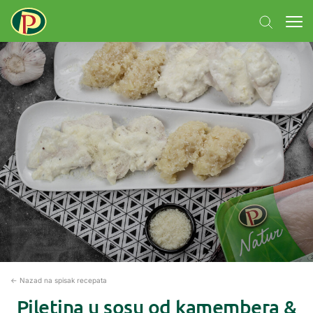
← Nazad na spisak recepata
Piletina u sosu od kamembera &