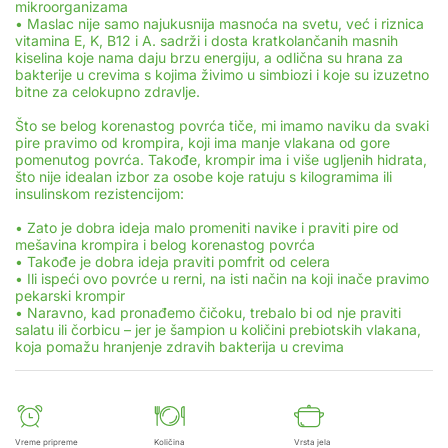
mikroorganizama
• Maslac nije samo najukusnija masnoća na svetu, već i riznica
vitamina E, K, B12 i A. sadrži i dosta kratkolančanih masnih
kiselina koje nama daju brzu energiju, a odlična su hrana za
bakterije u crevima s kojima živimo u simbiozi i koje su izuzetno
bitne za celokupno zdravlje.
Što se belog korenastog povrća tiče, mi imamo naviku da svaki
pire pravimo od krompira, koji ima manje vlakana od gore
pomenutog povrća. Takođe, krompir ima i više ugljenih hidrata,
što nije idealan izbor za osobe koje ratuju s kilogramima ili
insulinskom rezistencijom:
• Zato je dobra ideja malo promeniti navike i praviti pire od
mešavina krompira i belog korenastog povrća
• Takođe je dobra ideja praviti pomfrit od celera
• Ili ispeći ovo povrće u rerni, na isti način na koji inače pravimo
pekarski krompir
• Naravno, kad pronađemo čičoku, trebalo bi od nje praviti
salatu ili čorbicu – jer je šampion u količini prebiotskih vlakana,
koja pomažu hranjenje zdravih bakterija u crevima
Vreme pripreme
Količina
Vrsta jela