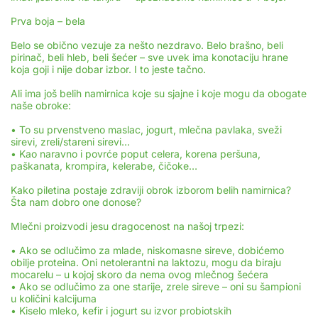
Prva boja – bela
Belo se obično vezuje za nešto nezdravo. Belo brašno, beli
pirinač, beli hleb, beli šećer – sve uvek ima konotaciju hrane
koja goji i nije dobar izbor. I to jeste tačno.
Ali ima još belih namirnica koje su sjajne i koje mogu da obogate
naše obroke:
• To su prvenstveno maslac, jogurt, mlečna pavlaka, sveži
sirevi, zreli/stareni sirevi…
• Kao naravno i povrće poput celera, korena peršuna,
paškanata, krompira, kelerabe, čičoke…
Kako piletina postaje zdraviji obrok izborom belih namirnica?
Šta nam dobro one donose?
Mlečni proizvodi jesu dragocenost na našoj trpezi:
• Ako se odlučimo za mlade, niskomasne sireve, dobićemo
obilje proteina. Oni netolerantni na laktozu, mogu da biraju
mocarelu – u kojoj skoro da nema ovog mlečnog šećera
• Ako se odlučimo za one starije, zrele sireve – oni su šampioni
u količini kalcijuma
• Kiselo mleko, kefir i jogurt su izvor probiotskih