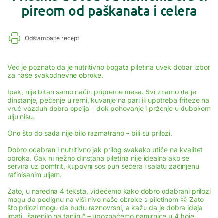
pireom od paškanata i celera
Odštampajte recept
Već je poznato da je nutritivno bogata piletina uvek dobar izbor
za naše svakodnevne obroke.
Ipak, nije bitan samo način pripreme mesa. Svi znamo da je
dinstanje, pečenje u rerni, kuvanje na pari ili upotreba friteze na
vruć vazduh dobra opcija – dok pohovanje i prženje u dubokom
ulju nisu.
Ono što do sada nije bilo razmatrano – bili su prilozi.
Dobro odabran i nutritivno jak prilog svakako utiče na kvalitet
obroka. Čak ni nežno dinstana piletina nije idealna ako se
servira uz pomfrit, kupovni sos pun šećera i salatu začinjenu
rafinisanim uljem.
Zato, u naredna 4 teksta, videćemo kako dobro odabrani prilozi
mogu da podignu na viši nivo naše obroke s piletinom 😊 Zato
što prilozi mogu da budu raznovrsni, a kažu da je dobra ideja
imati „šarenilo na tanjiru“ – upoznaćemo namirnice u 4 boje.