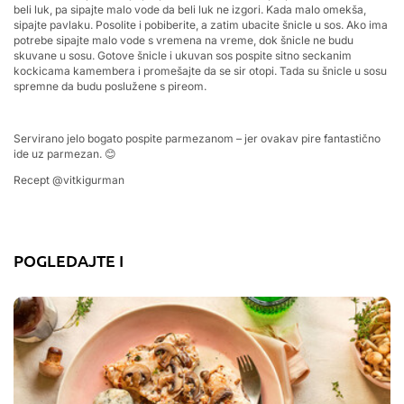
beli luk, pa sipajte malo vode da beli luk ne izgori. Kada malo omekša,
sipajte pavlaku. Posolite i pobiberite, a zatim ubacite šnicle u sos. Ako ima
potrebe sipajte malo vode s vremena na vreme, dok šnicle ne budu
skuvane u sosu. Gotove šnicle i ukuvan sos pospite sitno seckanim
kockicama kamembera i promešajte da se sir otopi. Tada su šnicle u sosu
spremne da budu poslužene s pireom.
Servirano jelo bogato pospite parmezanom – jer ovakav pire fantastično
ide uz parmezan. 😊
Recept @vitkigurman
POGLEDAJTE I