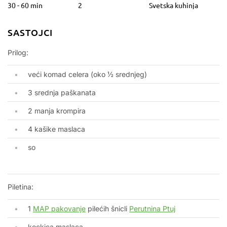
30 - 60 min
2
Svetska kuhinja
SASTOJCI
Prilog:
veći komad celera (oko ½ srednjeg)
3 srednja paškanata
2 manja krompira
4 kašike maslaca
so
Piletina:
1
MAP pakovanje
pilećih šnicli
Perutnina Ptuj
kockica maslaca