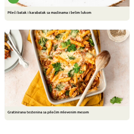
Pileći batak i karabatak sa maslinama i belim lukom
Gratinirana testenina sa pilećim mlevenim mesom