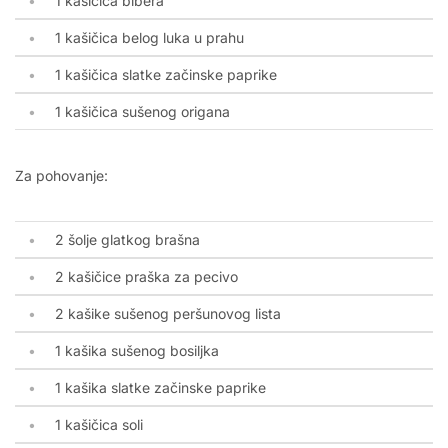
1 kašičica bibera
1 kašičica belog luka u prahu
1 kašičica slatke začinske paprike
1 kašičica sušenog origana
Za pohovanje:
2 šolje glatkog brašna
2 kašičice praška za pecivo
2 kašike sušenog peršunovog lista
1 kašika sušenog bosiljka
1 kašika slatke začinske paprike
1 kašičica soli