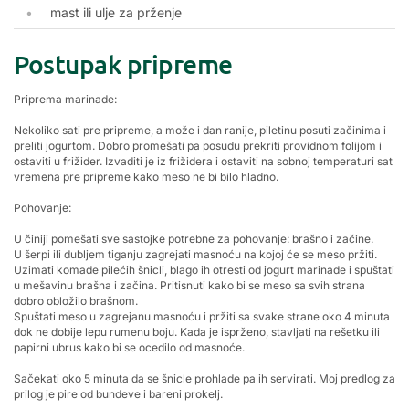
mast ili ulje za prženje
Postupak pripreme
Priprema marinade:
Nekoliko sati pre pripreme, a može i dan ranije, piletinu posuti začinima i
preliti jogurtom. Dobro promešati pa posudu prekriti providnom folijom i
ostaviti u frižider. Izvaditi je iz frižidera i ostaviti na sobnoj temperaturi sat
vremena pre pripreme kako meso ne bi bilo hladno.
Pohovanje:
U činiji pomešati sve sastojke potrebne za pohovanje: brašno i začine.
U šerpi ili dubljem tiganju zagrejati masnoću na kojoj će se meso pržiti.
Uzimati komade pilećih šnicli, blago ih otresti od jogurt marinade i spuštati
u mešavinu brašna i začina. Pritisnuti kako bi se meso sa svih strana
dobro obložilo brašnom.
Spuštati meso u zagrejanu masnoću i pržiti sa svake strane oko 4 minuta
dok ne dobije lepu rumenu boju. Kada je isprženo, stavljati na rešetku ili
papirni ubrus kako bi se ocedilo od masnoće.
Sačekati oko 5 minuta da se šnicle prohlade pa ih servirati. Moj predlog za
prilog je pire od bundeve i bareni prokelj.