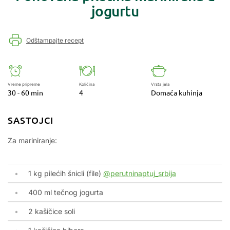
jogurtu
Odštampajte recept
Vreme pripreme
Količina
Vrsta jela
30 - 60 min
4
Domaća kuhinja
SASTOJCI
Za mariniranje:
1 kg pilećih šnicli (file)
@perutninaptuj_srbija
400 ml tečnog jogurta
2 kašičice soli