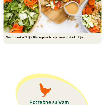
Slasni obrok u činiji s fileom pilećih prsa i sosom od kikirikija
Potrebne su Vam