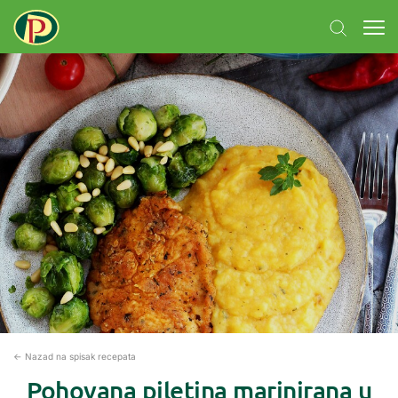
← Nazad na spisak recepata
Pohovana piletina marinirana u