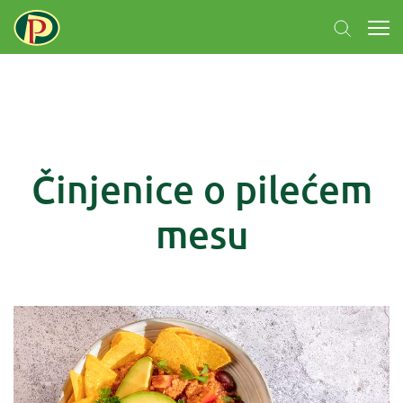
Činjenice o pilećem
mesu