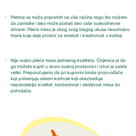
Piletina se može pripremiti na više načina nego što možete
da zamislite i lako može postati deo vaše svakodnevne
ishrane. Pileće meso je zbog svog blagog ukusa nesumnjivo
hrana koja daje prostor za smelost i kreativnost u kuhinji.
Nije svako pileće meso jednakog kvaliteta. Činjenica je da
ga možete kupiti u skoro svakoj prodavnici i izbor je zaista
veliki. Preporučujemo da pri kupovini birate proizvođače
koji primenjuju sistem kontrole koji obezbeđuje
nepokolebljiv kvalitet, bezbednost i sledljivost mesa do
potrošača.