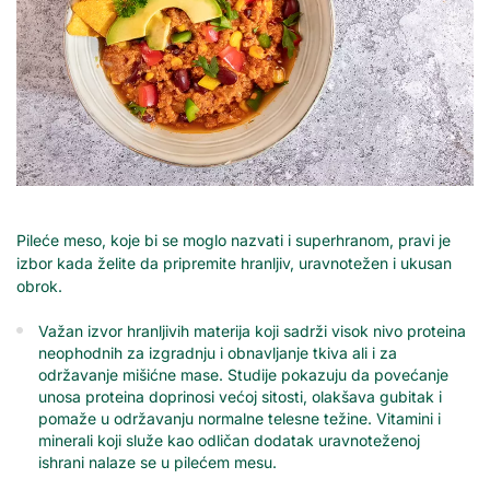
Pileće meso, koje bi se moglo nazvati i superhranom, pravi je
izbor kada želite da pripremite hranljiv, uravnotežen i ukusan
obrok.
Važan izvor hranljivih materija koji sadrži visok nivo proteina
neophodnih za izgradnju i obnavljanje tkiva ali i za
održavanje mišićne mase. Studije pokazuju da povećanje
unosa proteina doprinosi većoj sitosti, olakšava gubitak i
pomaže u održavanju normalne telesne težine. Vitamini i
minerali koji služe kao odličan dodatak uravnoteženoj
ishrani nalaze se u pilećem mesu.