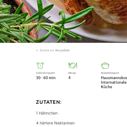
← Zurück zur Rezeptliste
Zubereitungszeit
Menge
Rezeptkategorie
30 - 60 min
4
Hausmannskos
Internationale
Küche
ZUTATEN:
1 Hähnchen
4 härtere Nektarinen