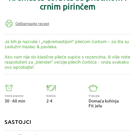
crnim pirinčem
Odštampajte recept
Ja bih je nazvala i „najkremastijom“ pilećom čorbom – za šta su
zaslužni maslac & pavlaka.
Ako vam nije do klasične pileće supice s rezancima, ili više niste
raspoloženi za „blender“ verzije pilećih čorbica - onda svakako
ovo isprobajte!
Vreme pripreme
Količina
Vrsta jela
30 - 60 min
2-4
Domaća kuhinja
Fit jela
SASTOJCI