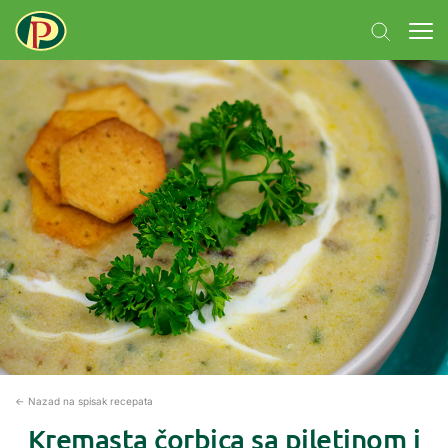
← Nazad na spisak recepata
Kremasta čorbica sa piletinom i