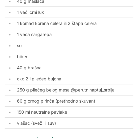
40 g maslaca
1 veći crni luk
1 komad korena celera ili 2 štapa celera
1 veća šargarepa
so
biber
40 g brašna
oko 2 l pilećeg bujona
250 g pilećeg belog mesa @perutninaptuj_srbija
60 g crnog pirinča (prethodno skuvan)
150 ml neutralne pavlake
vlašac (svež ili suv)