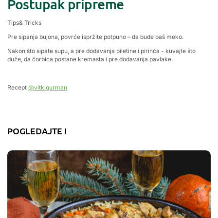
Postupak pripreme
Tips& Tricks
Pre sipanja bujona, povrće ispržite potpuno – da bude baš meko.
Nakon što sipate supu, a pre dodavanja piletine i pirinča - kuvajte što
duže, da čorbica postane kremasta i pre dodavanja pavlake.
Recept
@vitkigurman
POGLEDAJTE I