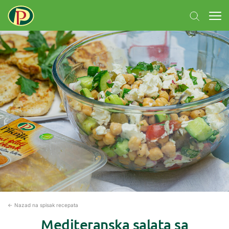
← Nazad na spisak recepata
Mediteranska salata sa