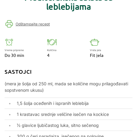
leblebijama
Odštampajte recept
Vreme pripreme
Količina
Vrsta jela
Do 30 min
4
Fit jela
SASTOJCI
(mera je šolja od 250 ml, mada se količine mogu prilagođavati
sopstvenom ukusu)
1,5 šolja oceđenih i ispranih leblebija
1 krastavac srednje veličine isečen na kockice
½ glavice ljubičastog luka, sitno sečenog
300 g čeri paradajza, isečenog na polovine