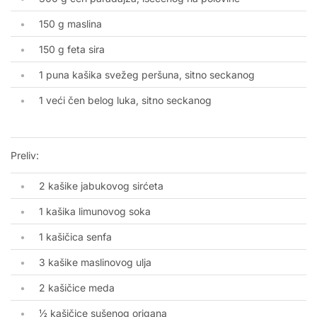
150 g maslina
150 g feta sira
1 puna kašika svežeg peršuna, sitno seckanog
1 veći čen belog luka, sitno seckanog
Preliv:
2 kašike jabukovog sirćeta
1 kašika limunovog soka
1 kašičica senfa
3 kašike maslinovog ulja
2 kašičice meda
½ kašičice sušenog origana