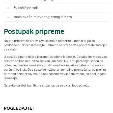
½ kašičice soli
malo sveže mlevenog crnog bibera
Postupak pripreme
Najpre pripremite preliv. Sve sastojke odmerite u manju teglu sa
poklopcem i dobro izmešajte. Ostavite sa strane dok pripremate sastojke
za salatu.
U posudu sipajte dobro isprane i oceđene leblebije. Dodajte im krastavac
seckan na kockice, sitno seckan ljubičasti luk, čeri paradajz isečen na
polovine, masline (možete koristiti one koje najviše volite), sitno seckan
peršun i beli luk. Ove sastojke nežno, ali temeljno promešajte, pa prelijte
pripremljenim prelivom. Salatu pospite mrvljenom fetom, pa opet lagano
izmešajte.
Ostavite da stoji bar 1h pre služenja, da se ukusi lepo povežu.
POGLEDAJTE I