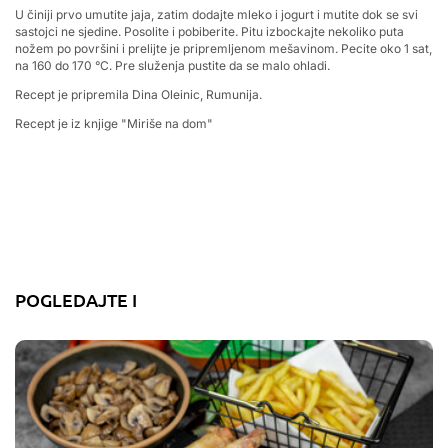
U činiji prvo umutite jaja, zatim dodajte mleko i jogurt i mutite dok se svi
sastojci ne sjedine. Posolite i pobiberite. Pitu izbockajte nekoliko puta
nožem po površini i prelijte je pripremljenom mešavinom. Pecite oko 1 sat,
na 160 do 170 °C. Pre služenja pustite da se malo ohladi.
Recept je pripremila Dina Oleinic, Rumunija.
Recept je iz knjige "Miriše na dom"
POGLEDAJTE I