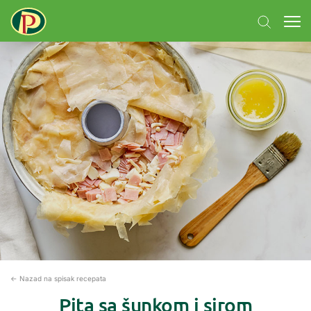
← Nazad na spisak recepata
Pita sa šunkom i sirom