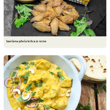
Savršena pileća krilca iz rerne