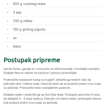
500 g vučenog testa
3 jaja
250 g mleka
150 g grčkog jogurta
so
biber
Postupak pripreme
Isecite šunku, gauda sir i mocarelu na sitne komade i izmešajte sastojke.
Dodajte feta sir isečen na kockice i ponovo promešajte.
Podmažite maslacem kalup za kuglof i obložite ga testom tako da
pokrijete dno i zidove suda. Ostavite testo da se proteže preko ivice suda
za pečenje. Premažite testo rastopljenim puterom.
Dodajte nadev i prekrijte ga sa dva lista testa. Postupak ponovite tri puta,
da dobijete 3 - 4 sloja nadeva. Pokrijte vrh listom testa i preklopite listove,
koji prelaze preko ivice suda za pečenje.