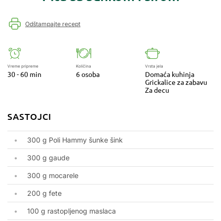
Odštampajte recept
Vreme pripreme
Količina
Vrsta jela
30 - 60 min
6 osoba
Domaća kuhinja
Grickalice za zabavu
Za decu
SASTOJCI
300 g Poli Hammy šunke šink
300 g gaude
300 g mocarele
200 g fete
100 g rastopljenog maslaca