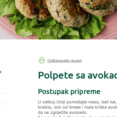
Odštampajte recept
Polpete sa avok
a
Postupak pripreme
U velikoj činiji pomešajte meso, beli luk
brašno, sok od limete i male kriške avok
da ne zgnječite avokado.