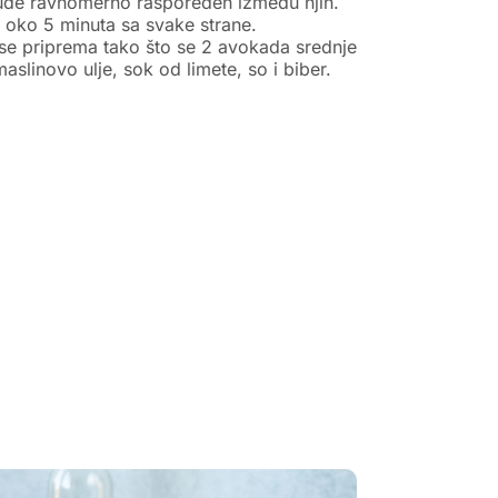
 bude ravnomerno raspoređen između njih.
e oko 5 minuta sa svake strane.
se priprema tako što se 2 avokada srednje
aslinovo ulje, sok od limete, so i biber.