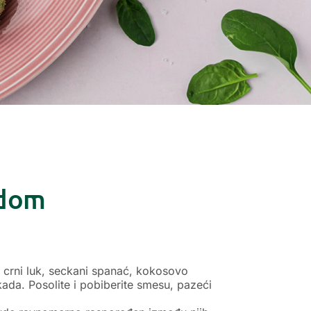
adom
, crni luk, seckani spanać, kokosovo
ada. Posolite i pobiberite smesu, pazeći