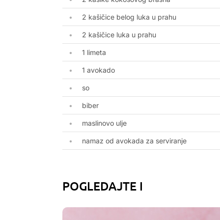
2 kašičice belog luka u prahu
2 kašičice luka u prahu
1 limeta
1 avokado
so
biber
maslinovo ulje
namaz od avokada za serviranje
POGLEDAJTE I