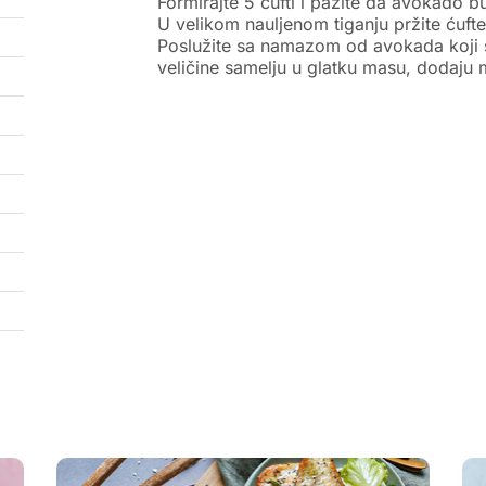
Formirajte 5 ćufti i pazite da avokado
U velikom nauljenom tiganju pržite ćuft
Poslužite sa namazom od avokada koji 
veličine samelju u glatku masu, dodaju m