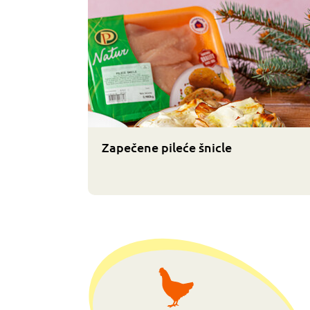
Zapečene pileće šnicle