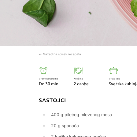
← Nazad na spisak recepata
Vreme pripreme
Količina
Vrsta jela
Do 30 min
2 osobe
Svetska kuhinj
SASTOJCI
400 g pilećeg mlevenog mesa
20 g spanaća
2 kašike kokosovog brašna