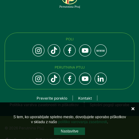
SLEDITE NAM
POLI
PERUTNINA PTUJ
Preverite poreklo
Kontakt
Politika varstva zasebnosti in piškotkov
Splošni pogoji uporabe
S tem, ko uporabljate spletno mesto, dovoljujete uporabo piškotkov
v skladu z našo
politiko varovanja zasebnosti
.
© 2026 Perutnina Ptuj
Nastavitve