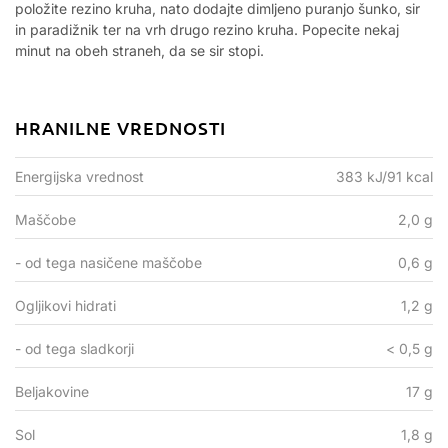
položite rezino kruha, nato dodajte dimljeno puranjo šunko, sir
in paradižnik ter na vrh drugo rezino kruha. Popecite nekaj
minut na obeh straneh, da se sir stopi.
HRANILNE VREDNOSTI
Energijska vrednost
383 kJ/91 kcal
Maščobe
2,0 g
- od tega nasičene maščobe
0,6 g
Ogljikovi hidrati
1,2 g
- od tega sladkorji
< 0,5 g
Beljakovine
17 g
Sol
1,8 g