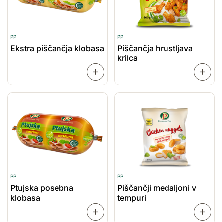
PP
PP
Ekstra piščančja klobasa
Piščančja hrustljava
krilca
PREBERI
VEČ
VEČ
PP
PP
Ptujska posebna
Piščančji medaljoni v
klobasa
tempuri
PREBERI