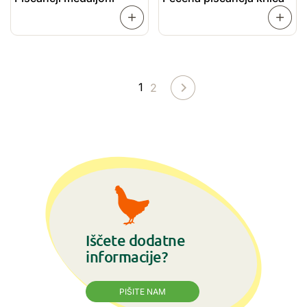
PREBERI
VEČ
VEČ
1
2
Iščete dodatne
informacije?
PIŠITE NAM