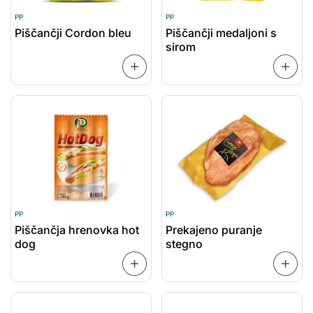
PP
PP
Piščančji Cordon bleu
Piščančji medaljoni s
sirom
PREBERI
VEČ
VEČ
PP
PP
Piščančja hrenovka hot
Prekajeno puranje
dog
stegno
PREBERI
VEČ
VEČ