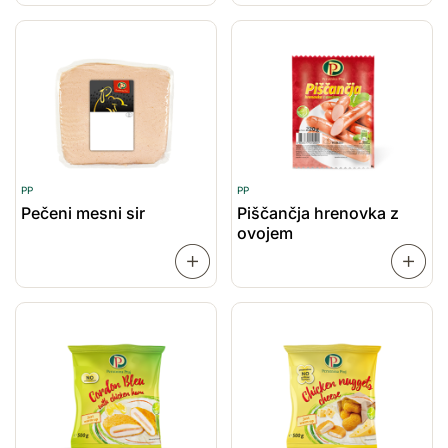
VEČ
VEČ
PP
PP
Pečeni mesni sir
Piščančja hrenovka z
ovojem
PREBERI
VEČ
VEČ