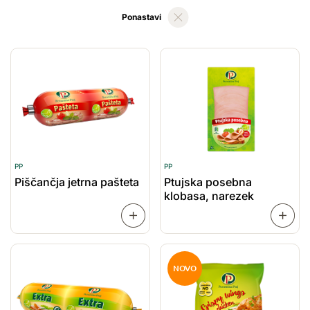
Ponastavi
PP
PP
Piščančja jetrna pašteta
Ptujska posebna
klobasa, narezek
PREBERI
VEČ
VEČ
NOVO