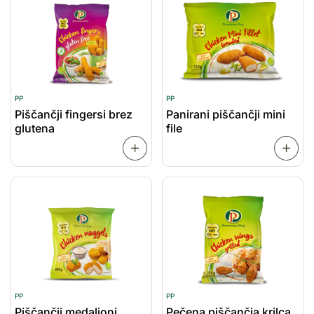
PP
PP
Piščančji fingersi brez
Panirani piščančji mini
glutena
file
PREBERI
VEČ
VEČ
PP
PP
Piščančji medaljoni
Pečena piščančja krilca