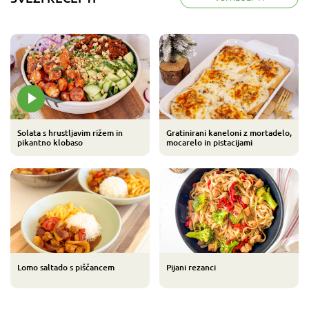
Solata s hrustljavim rižem in
Gratinirani kaneloni z mortadelo,
pikantno klobaso
mocarelo in pistacijami
Lomo saltado s piščancem
Pijani rezanci