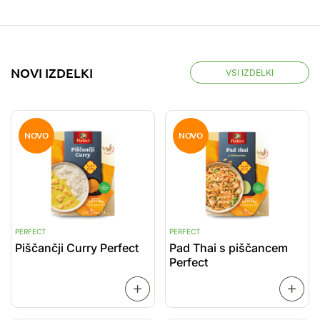
NOVI IZDELKI
VSI IZDELKI
NOVO
NOVO
PERFECT
PERFECT
P
Piščančji Curry Perfect
Pad Thai s piščancem
P
Perfect
o
PREBERI
VEČ
VEČ