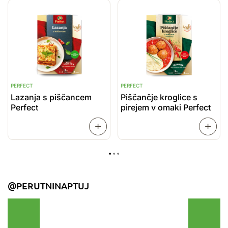
P
PERFECT
PERFECT
P
Lazanja s piščancem
Piščančje kroglice s
P
Perfect
pirejem v omaki Perfect
PREBERI
VEČ
VEČ
@PERUTNINAPTUJ