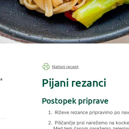
Natisni recept
Pijani rezanci
ja
Postopek priprave
Riževe rezance pripravimo po navo
Piščančje prsi narežemo na kocke i
Med tem časom narežemo zelenjav