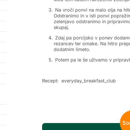
Na vroči ponvi na malo olja na hi
Odstranimo in v isti ponvi popraži
zelenjavo odstranimo in pripravi
skupaj.
Zdaj pa porcijsko v ponev dodamo 
rezancev ter omake. Na hitro pre
dodatnim limeto.
Potem pa le še uživamo v pripravl
Recept:
everyday_breakfast_club
So