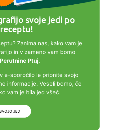
rafijo svoje jedi po
receptu!
ceptu? Zanima nas, kako vam je
grafijo in v zameno vam bomo
 Perutnine Ptuj
.
v e-sporočilo le pripnite svojo
bne informacije. Veseli bomo, če
o vam je bila jed všeč.
 SVOJO JED