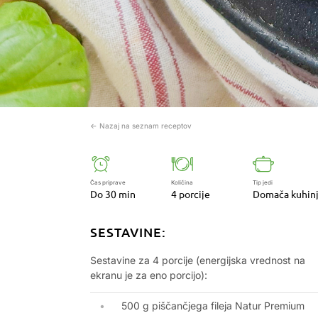
← Nazaj na seznam receptov
Čas priprave
Količina
Tip jedi
Do 30 min
4 porcije
Domača kuhin
SESTAVINE:
Sestavine za 4 porcije (energijska vrednost na
ekranu je za eno porcijo):
500 g piščančjega fileja Natur Premium