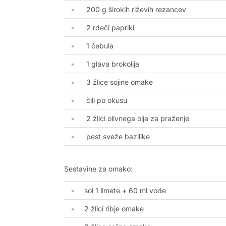
200 g širokih riževih rezancev
2 rdeči papriki
1 čebula
1 glava brokolija
3 žlice sojine omake
čili po okusu
2 žlici olivnega olja za praženje
pest sveže bazilike
Sestavine za omako:
sol 1 limete + 60 ml vode
2 žlici ribje omake