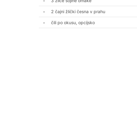
3 žlice sojine omake
2 čajni žlički česna v prahu
čili po okusu, opcijsko