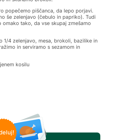
tro popečemo piščanca, da lepo porjavi.
mo še zelenjavo (čebulo in papriko). Tudi
mo omako tako, da vse skupaj zmešamo
1/4 zelenjavo, mesa, brokoli, bazilike in
pražimo in serviramo s sezamom in
jenem kosilu
deluj!