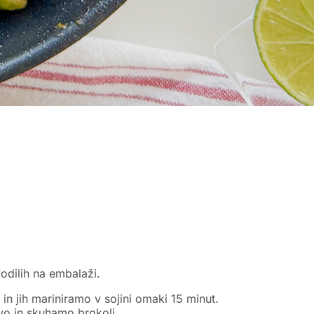
dilih na embalaži.
n jih mariniramo v sojini omaki 15 minut.
o in skuhamo brokoli.