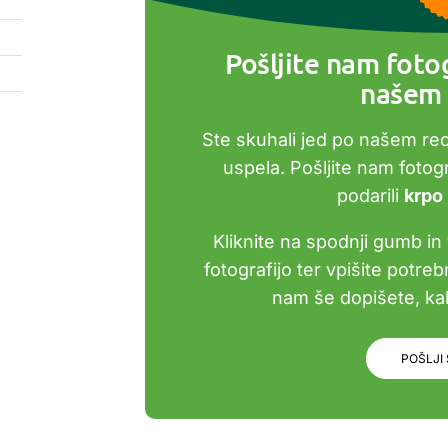
Pošljite nam fotog
našem 
Ste skuhali jed po našem re
uspela. Pošljite nam foto
podarili
krpo
Kliknite na spodnji gumb in 
fotografijo ter vpišite potre
nam še dopišete, kak
POŠLJI