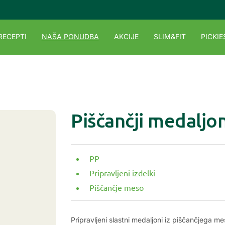
RECEPTI
NAŠA PONUDBA
AKCIJE
SLIM&FIT
PICKIE
Piščančji medaljon
PP
Pripravljeni izdelki
Piščančje meso
Pripravljeni slastni medaljoni iz piščančjega mes