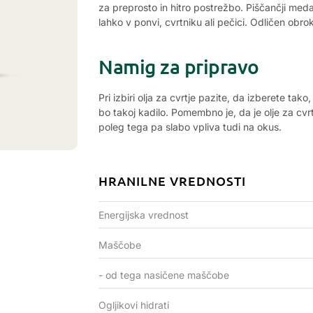
za preprosto in hitro postrežbo. Piščančji medal
lahko v ponvi, cvrtniku ali pečici. Odličen obro
Namig za pripravo
Pri izbiri olja za cvrtje pazite, da izberete tak
bo takoj kadilo. Pomembno je, da je olje za cvr
poleg tega pa slabo vpliva tudi na okus.
HRANILNE VREDNOSTI
Energijska vrednost
Maščobe
- od tega nasičene maščobe
Ogljikovi hidrati