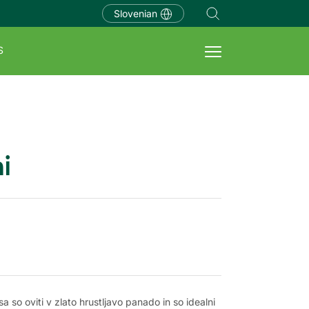
Slovenian
S
i
a so oviti v zlato hrustljavo panado in so idealni