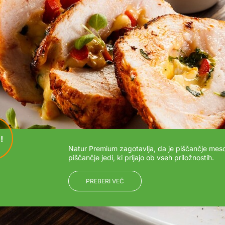
!
Natur Premium zagotavlja, da je piščančje meso
piščančje jedi, ki prijajo ob vseh priložnostih.
PREBERI VEČ