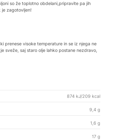
joni so že toplotno obdelani,pripravite pa jih
k je zagotovljen!
o, ki prenese visoke temperature in se iz njega ne
tje sveže, saj staro olje lahko postane nezdravo,
874 kJ/209 kcal
9,4 g
1,6 g
17 g