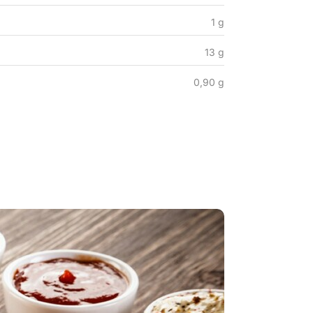
1 g
13 g
0,90 g