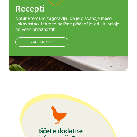
Recepti
Natur Premium zagotavlja, da je piščančje meso
kakovostno. Izberite odlične piščančje jedi, ki prijajo
ob vseh priložnostih.
PREBERI VEČ
Iščete dodatne