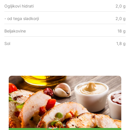
Ogljikovi hidrati
2,0 g
- od tega sladkorji
2,0 g
Beljakovine
18 g
Sol
1,8 g
Novo!