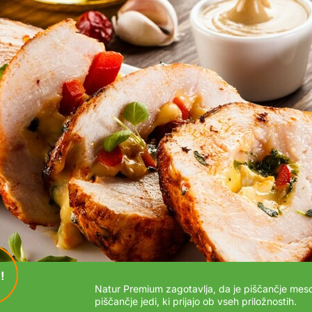
!
Natur Premium zagotavlja, da je piščančje meso
piščančje jedi, ki prijajo ob vseh priložnostih.