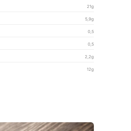
21g
5,9g
0,5
0,5
2,2g
12g