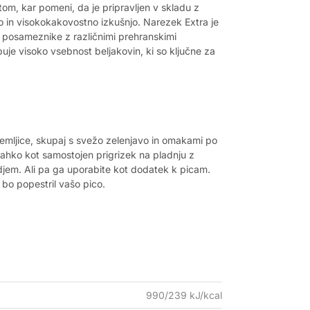
tom, kar pomeni, da je pripravljen v skladu z
čno in visokokakovostno izkušnjo. Narezek Extra je
a posameznike z različnimi prehranskimi
buje visoko vsebnost beljakovin, ki so ključne za
žemljice, skupaj s svežo zelenjavo in omakami po
a lahko kot samostojen prigrizek na pladnju z
djem. Ali pa
ga uporabite kot dodatek k picam.
 bo popestril vašo pico.
990/239 kJ/kcal