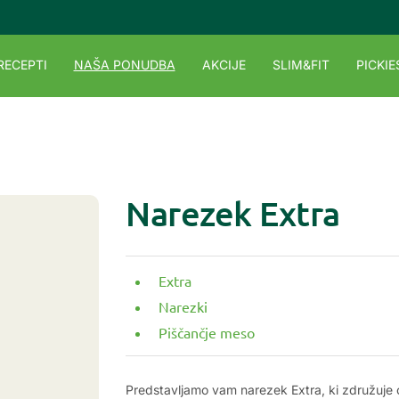
RECEPTI
NAŠA PONUDBA
AKCIJE
SLIM&FIT
PICKIE
Narezek Extra
Extra
Narezki
Piščančje meso
Predstavljamo vam narezek Extra, ki združuje o