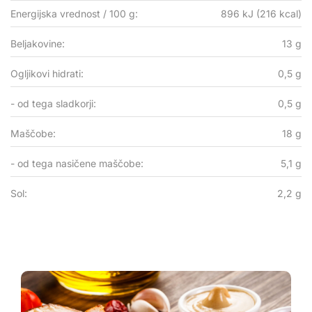
Energijska vrednost / 100 g:
896 kJ (216 kcal)
Beljakovine:
13 g
Ogljikovi hidrati:
0,5 g
- od tega sladkorji:
0,5 g
Maščobe:
18 g
- od tega nasičene maščobe:
5,1 g
Sol:
2,2 g