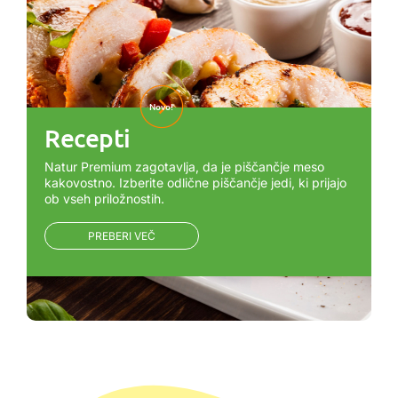
Novo!
Recepti
Natur Premium zagotavlja, da je piščančje meso
kakovostno. Izberite odlične piščančje jedi, ki prijajo
ob vseh priložnostih.
PREBERI VEČ