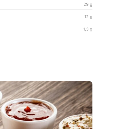
29 g
12 g
1,3 g