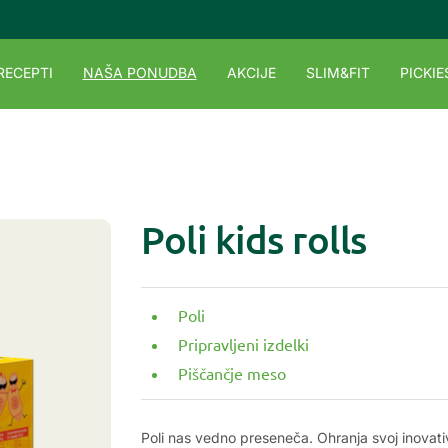
RECEPTI
NAŠA PONUDBA
AKCIJE
SLIM&FIT
PICKIE
Poli kids rolls
Poli
Pripravljeni izdelki
Piščančje meso
Poli nas vedno preseneča. Ohranja svoj inovativ