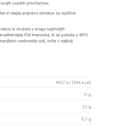
svojih zvestih privržencev.
dan in olajša pripravo obrokov za različne
brokov in druženj v krogu najdražjih
najkvalitetnejša Poli hrenovka, ki se ponaša z 90%
njšano vsebnostjo soli, ovita v najbolj
1637 kJ (394 kcal)
11 g
22 g
0,7 g