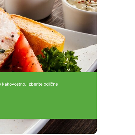
 kakovostno. Izberite odlične