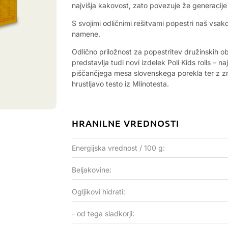
najvišja kakovost, zato povezuje že generacije 
S svojimi odličnimi rešitvami popestri naš vsak
namene.
Odlično priložnost za popestritev družinskih o
predstavlja tudi novi izdelek Poli Kids rolls – 
piščančjega mesa slovenskega porekla ter z zma
hrustljavo testo iz Mlinotesta.
HRANILNE VREDNOSTI
Energijska vrednost / 100 g:
Beljakovine:
Ogljikovi hidrati:
- od tega sladkorji: