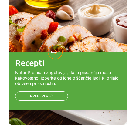
Novo!
Recepti
Natur Premium zagotavlja, da je piščančje meso
kakovostno. Izberite odlične piščančje jedi, ki prijajo
ob vseh priložnostih.
PREBERI VEČ