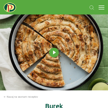
← Nazaj na seznam receptov
Burek