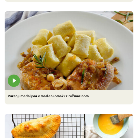
Puranji medaljoni v masleni omaki z rožmarinom