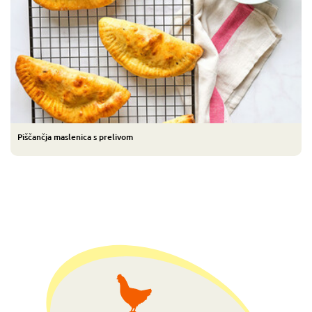
Piščančja maslenica s prelivom