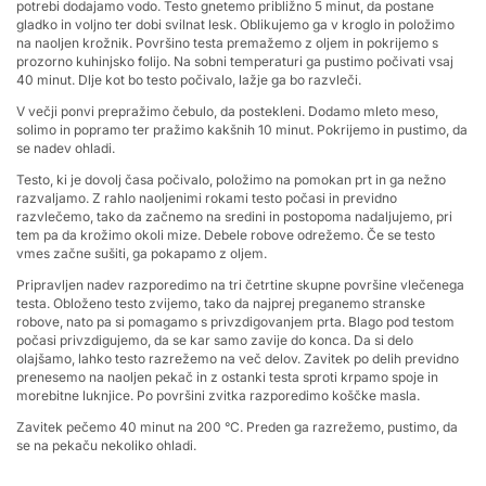
potrebi dodajamo vodo. Testo gnetemo približno 5 minut, da postane
gladko in voljno ter dobi svilnat lesk. Oblikujemo ga v kroglo in položimo
na naoljen krožnik. Površino testa premažemo z oljem in pokrijemo s
prozorno kuhinjsko folijo. Na sobni temperaturi ga pustimo počivati vsaj
40 minut. Dlje kot bo testo počivalo, lažje ga bo razvleči.
V večji ponvi prepražimo čebulo, da postekleni. Dodamo mleto meso,
solimo in popramo ter pražimo kakšnih 10 minut. Pokrijemo in pustimo, da
se nadev ohladi.
Testo, ki je dovolj časa počivalo, položimo na pomokan prt in ga nežno
razvaljamo. Z rahlo naoljenimi rokami testo počasi in previdno
razvlečemo, tako da začnemo na sredini in postopoma nadaljujemo, pri
tem pa da krožimo okoli mize. Debele robove odrežemo. Če se testo
vmes začne sušiti, ga pokapamo z oljem.
Pripravljen nadev razporedimo na tri četrtine skupne površine vlečenega
testa. Obloženo testo zvijemo, tako da najprej preganemo stranske
robove, nato pa si pomagamo s privzdigovanjem prta. Blago pod testom
počasi privzdigujemo, da se kar samo zavije do konca. Da si delo
olajšamo, lahko testo razrežemo na več delov. Zavitek po delih previdno
prenesemo na naoljen pekač in z ostanki testa sproti krpamo spoje in
morebitne luknjice. Po površini zvitka razporedimo koščke masla.
Zavitek pečemo 40 minut na 200 °C. Preden ga razrežemo, pustimo, da
se na pekaču nekoliko ohladi.