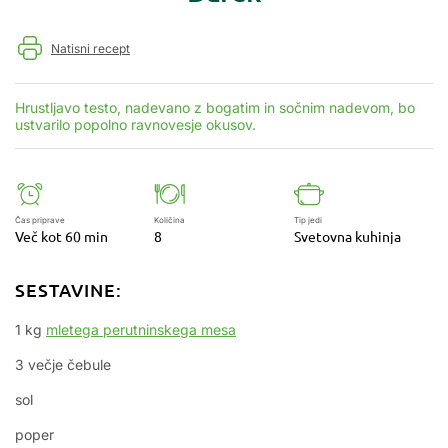
Natisni recept
Hrustljavo testo, nadevano z bogatim in sočnim nadevom, bo
ustvarilo popolno ravnovesje okusov.
Čas priprave
Količina
Tip jedi
Več kot 60 min
8
Svetovna kuhinja
SESTAVINE:
1 kg
mletega perutninskega mesa
3 večje čebule
sol
poper