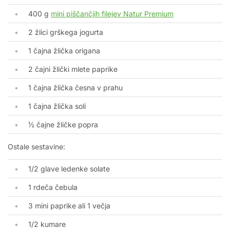
400 g
mini piščančjih filejev Natur Premium
2 žlici grškega jogurta
1 čajna žlička origana
2 čajni žlički mlete paprike
1 čajna žlička česna v prahu
1 čajna žlička soli
½ čajne žličke popra
Ostale sestavine:
1/2 glave ledenke solate
1 rdeča čebula
3 mini paprike ali 1 večja
1/2 kumare