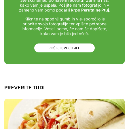
Ste skuhali jed po našem receptu? Zanima nas,
kako vam je uspela. Pošljite nam fotografijo in v
zameno vam bomo podarili
krpo Perutnine Ptuj
.
Kliknite na spodnji gumb in v e-sporočilo le
pripnite svojo fotografijo ter vpišite potrebne
informacije. Veseli bomo, če nam še dopišete,
kako vam je bila jed všeč.
POŠLJI SVOJO JED
PREVERITE TUDI