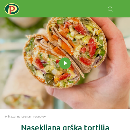
← Nazaj na seznam receptov
Nasekljana grška tortilja