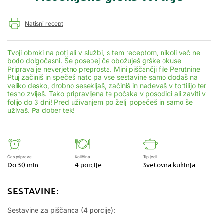
Natisni recept
Tvoji obroki na poti ali v službi, s tem receptom, nikoli več ne
bodo dolgočasni. Še posebej če obožuješ grške okuse.
Priprava je neverjetno preprosta. Mini piščančji file Perutnine
Ptuj začiniš in spečeš nato pa vse sestavine samo dodaš na
veliko desko, drobno sesekljaš, začiniš in nadevaš v tortilijo ter
tesno zviješ. Tako pripravljena te počaka v posodici ali zaviti v
folijo do 3 dni! Pred uživanjem po želji popečeš in samo še
uživaš. Pa dober tek!
Čas priprave
Količina
Tip jedi
Do 30 min
4 porcije
Svetovna kuhinja
SESTAVINE:
Sestavine za piščanca (4 porcije):