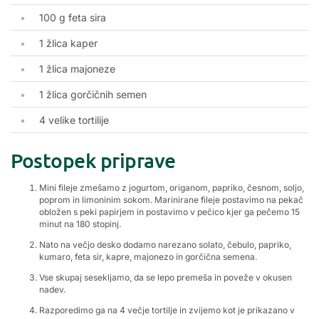
100 g feta sira
1 žlica kaper
1 žlica majoneze
1 žlica gorčičnih semen
4 velike tortilije
Postopek priprave
Mini fileje zmešamo z jogurtom, origanom, papriko, česnom, soljo,
poprom in limoninim sokom. Marinirane fileje postavimo na pekač
obložen s peki papirjem in postavimo v pečico kjer ga pečemo 15
minut na 180 stopinj.
Nato na večjo desko dodamo narezano solato, čebulo, papriko,
kumaro, feta sir, kapre, majonezo in gorčična semena.
Vse skupaj sesekljamo, da se lepo premeša in poveže v okusen
nadev.
Razporedimo ga na 4 večje tortilje in zvijemo kot je prikazano v