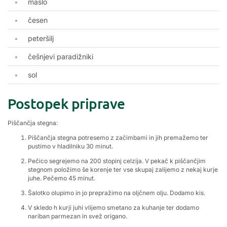
maslo
česen
peteršilj
češnjevi paradižniki
sol
Postopek priprave
Piščančja stegna:
Piščančja stegna potresemo z začimbami in jih premažemo ter
pustimo v hladilniku 30 minut.
Pečico segrejemo na 200 stopinj celzija. V pekač k piščančjim
stegnom položimo še korenje ter vse skupaj zalijemo z nekaj kurje
juhe. Pečemo 45 minut.
Šalotko olupimo in jo prepražimo na oljčnem olju. Dodamo kis.
V skledo h kurji juhi vlijemo smetano za kuhanje ter dodamo
nariban parmezan in svež origano.