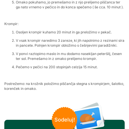
Omako pokuhamo, jo premešamo in z njo prelijemo piščanca ter
ga nato vrnemo v pečico in do konca spečemo ( še cca. 10 minut ).
Krompir:
Osoljen krompir kuhamo 20 minut in ga preložimo v pekač.
V vsak krompir naredimo 3 zareze, ki jih napolnimo z rezinami sira
in pancete. Polnjen krompir obložimo s češnjevimi paradižniki.
V ponvi raztopimo maslo in mu dodamo nasekljan peteršilj, česen
ter sol. Premešamo in z omako prelijemo krompir.
Pečemo v pečici na 200 stopinjah celzija 15 minut.
Postrežemo: na krožnik položimo piščančja stegna s krompirjem, šalotko,
korenček in omako.
Sodeluj!