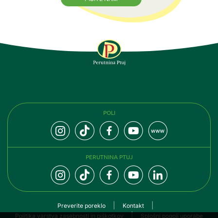
SLEDITE NAM
POLI
PERUTNINA PTUJ
Preverite poreklo
Kontakt
Politika varstva zasebnosti in piškotkov
Splošni pogoji uporabe