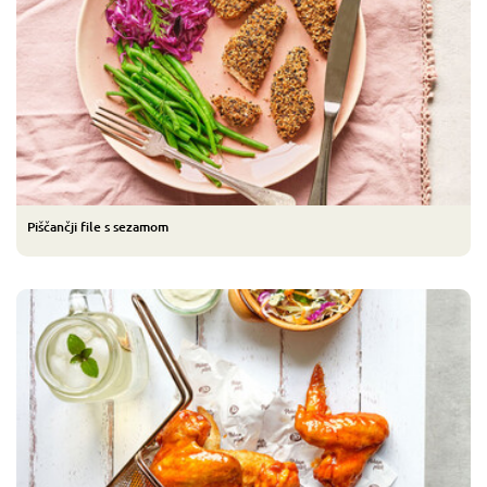
Piščančji file s sezamom