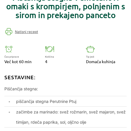
omaki s krompirjem, polnjenim s
sirom in prekajeno panceto
Natisni recept
Čas priprave
Količina
Tip jedi
Več kot 60 min
4
Domača kuhinja
SESTAVINE:
Piščančja stegna:
piščančja stegna Perutnine Ptuj
začimbe za marinado: svež rožmarin, svež majaron, svež
timijan, rdeča paprika, sol, oljčno olje