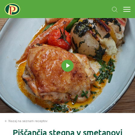
← Nazaj na seznam receptov
Piščančja stegna v smetanovi