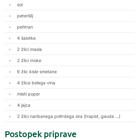
sol
peteršilj
pehtran
4 šalotke
2 žlici masla
2 žlici moke
6 žlic kisle smetane
4 žlice belega vina
mleti poper
4 jajca
2 žlici naribanega poltrdega sira (trapist, gauda …)
Postopek priprave