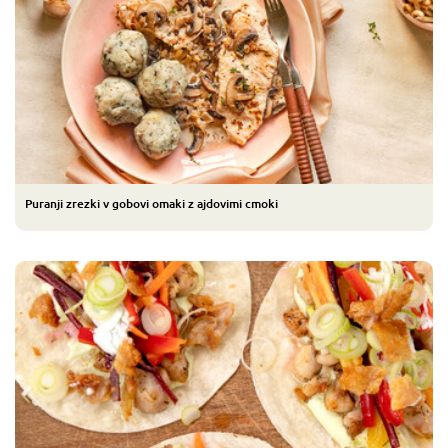
Puranji zrezki v gobovi omaki z ajdovimi cmoki