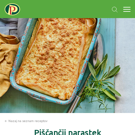
← Nazaj na seznam receptov
Piščančji narastek