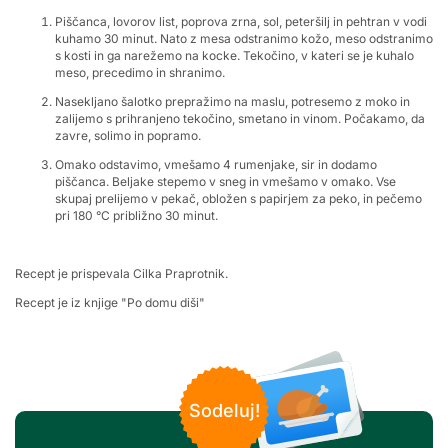
Piščanca, lovorov list, poprova zrna, sol, peteršilj in pehtran v vodi
kuhamo 30 minut. Nato z mesa odstranimo kožo, meso odstranimo
s kosti in ga narežemo na kocke. Tekočino, v kateri se je kuhalo
meso, precedimo in shranimo.
Nasekljano šalotko prepražimo na maslu, potresemo z moko in
zalijemo s prihranjeno tekočino, smetano in vinom. Počakamo, da
zavre, solimo in popramo.
Omako odstavimo, vmešamo 4 rumenjake, sir in dodamo
piščanca. Beljake stepemo v sneg in vmešamo v omako. Vse
skupaj prelijemo v pekač, obložen s papirjem za peko, in pečemo
pri 180 °C približno 30 minut.
Recept je prispevala Cilka Praprotnik.
Recept je iz knjige "Po domu diši"
Sodeluj!