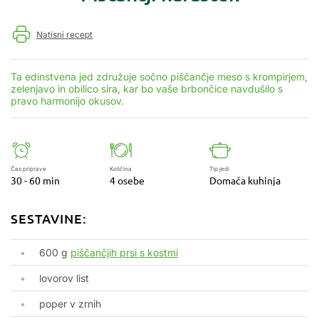
Natisni recept
Ta edinstvena jed združuje sočno piščančje meso s krompirjem,
zelenjavo in obilico sira, kar bo vaše brbončice navdušilo s
pravo harmonijo okusov.
Čas priprave
Količina
Tip jedi
30 - 60 min
4 osebe
Domača kuhinja
SESTAVINE:
600 g
piščančjih prsi s kostmi
lovorov list
poper v zrnih