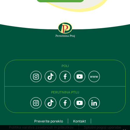
SLEDITE NAM
POLI
PERUTNINA PTUJ
Preverite poreklo
Kontakt
Politika varstva zasebnosti in piškotkov
Splošni pogoji uporabe