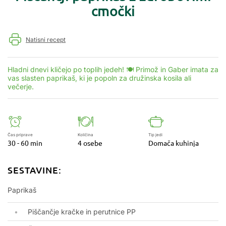
cmočki
Natisni recept
Hladni dnevi kličejo po toplih jedeh! 🍽️ Primož in Gaber imata za
vas slasten paprikaš, ki je popoln za družinska kosila ali
večerje.
Čas priprave
Količina
Tip jedi
30 - 60 min
4 osebe
Domača kuhinja
SESTAVINE:
Paprikaš
Piščančje kračke in perutnice PP