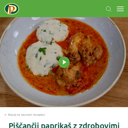
← Nazaj na seznam receptov
Piščančji paprikaš z zdrobovimi