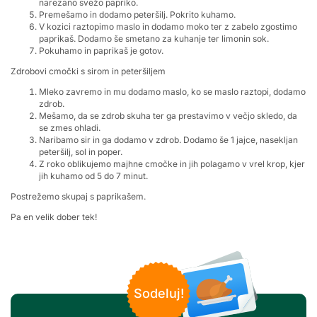
narezano svežo papriko.
Premešamo in dodamo peteršilj. Pokrito kuhamo.
V kozici raztopimo maslo in dodamo moko ter z zabelo zgostimo
paprikaš. Dodamo še smetano za kuhanje ter limonin sok.
Pokuhamo in paprikaš je gotov.
Zdrobovi cmočki s sirom in peteršiljem
Mleko zavremo in mu dodamo maslo, ko se maslo raztopi, dodamo
zdrob.
Mešamo, da se zdrob skuha ter ga prestavimo v večjo skledo, da
se zmes ohladi.
Naribamo sir in ga dodamo v zdrob. Dodamo še 1 jajce, nasekljan
peteršilj, sol in poper.
Z roko oblikujemo majhne cmočke in jih polagamo v vrel krop, kjer
jih kuhamo od 5 do 7 minut.
Postrežemo skupaj s paprikašem.
Pa en velik dober tek!
Sodeluj!