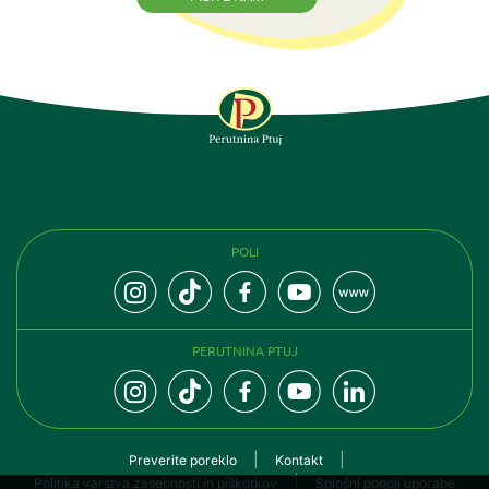
SLEDITE NAM
POLI
PERUTNINA PTUJ
Preverite poreklo
Kontakt
Politika varstva zasebnosti in piškotkov
Splošni pogoji uporabe