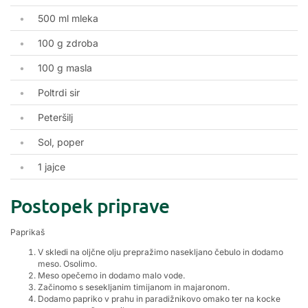
500 ml mleka
100 g zdroba
100 g masla
Poltrdi sir
Peteršilj
Sol, poper
1 jajce
Postopek priprave
Paprikaš
V skledi na oljčne olju prepražimo nasekljano čebulo in dodamo
meso. Osolimo.
Meso opečemo in dodamo malo vode.
Začinomo s sesekljanim timijanom in majaronom.
Dodamo papriko v prahu in paradižnikovo omako ter na kocke