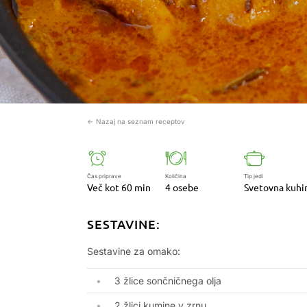
← Nazaj na seznam receptov
Čas priprave
Količina
Tip jedi
Več kot 60 min
4 osebe
Svetovna kuhi
SESTAVINE:
Sestavine za omako:
3 žlice sončničnega olja
2 žlici kumine v zrnu