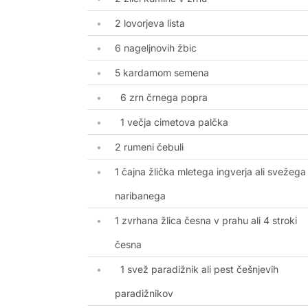
2 lovorjeva lista
6 nageljnovih žbic
5 kardamom semena
6 zrn črnega popra
1 večja cimetova palčka
2 rumeni čebuli
1 čajna žlička mletega ingverja ali svežega
naribanega
1 zvrhana žlica česna v prahu ali 4 stroki
česna
1 svež paradižnik ali pest češnjevih
paradižnikov