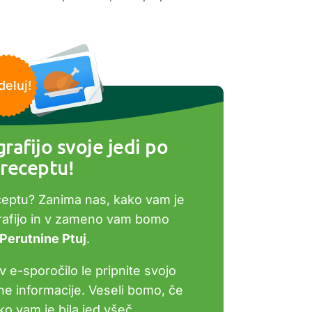
deluj!
rafijo svoje jedi po
receptu!
ceptu? Zanima nas, kako vam je
grafijo in v zameno vam bomo
 Perutnine Ptuj
.
v e-sporočilo le pripnite svojo
bne informacije. Veseli bomo, če
o vam je bila jed všeč.