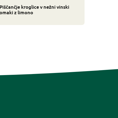
Piščančje kroglice v nežni vinski
omaki z limono