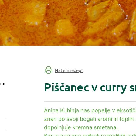
Natisni recept
Piščanec v curry
nja
Anina Kuhinja nas popelje v eksotičn
znan po svoji bogati aromi in toplih n
dopolnjuje kremna smetana.
Ker je kari ena najbolj raznolikih j