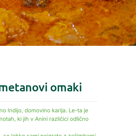
 smetanovi omaki
o Indijo, domovino karija. Le-ta je
otah, ki jih v Anini različici odlično
edi, se lahko sami poigrate z začimbami