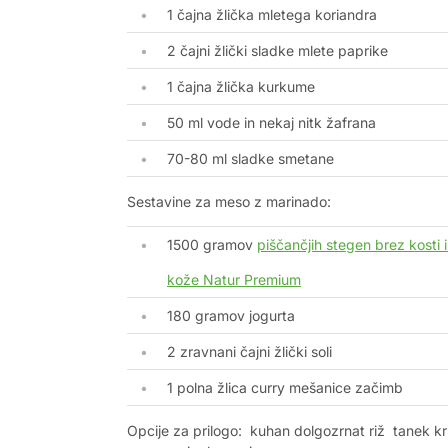
1 čajna žlička mletega koriandra
2 čajni žlički sladke mlete paprike
1 čajna žlička kurkume
50 ml vode in nekaj nitk žafrana
70-80 ml sladke smetane
Sestavine za meso z marinado:
1500 gramov
piščančjih stegen brez kosti 
kože Natur Premium
180 gramov jogurta
2 zravnani čajni žlički soli
1 polna žlica curry mešanice začimb
Opcije za prilogo: kuhan dolgozrnat riž tanek k