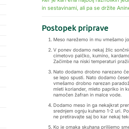
in sestavinami, ali pa se držite Ani
Postopek priprave
Meso narežemo in mu vmešamo jogu
V ponev dodamo nekaj žlic sončnič
cimetovo palčko, kumino, kardamo
Začimbe na niski temperaturi praž
Nato dodamo drobno narezano čebu
se lepo spusti. Nato dodamo česen 
vmešamo drobno narezan paradož
mleti koriander, mleto papriko in
namočen žafran in malce vode.
Dodamo meso in ga nekajkrat pre
srednjem ognju kuhamo 1-2 uri. Po
ne pretiravajte saj bo kar nekaj te
Ko je omaka skuhana prilijemo sm