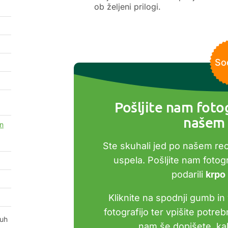
ob željeni prilogi.
So
Pošljite nam fotog
našem 
in
Ste skuhali jed po našem re
uspela. Pošljite nam foto
podarili
krpo
Kliknite na spodnji gumb in 
fotografijo ter vpišite potre
ruh
nam še dopišete, kak