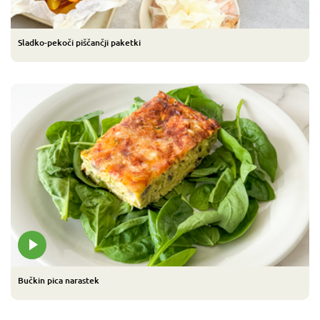
Sladko-pekoči piščančji paketki
Bučkin pica narastek