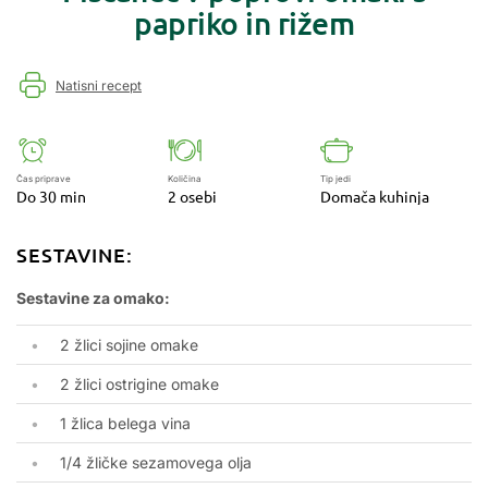
papriko in rižem
Natisni recept
Čas priprave
Količina
Tip jedi
Do 30 min
2 osebi
Domača kuhinja
SESTAVINE:
Sestavine za omako:
2
žlici sojine omake
2
žlici ostrigine omake
1
žlica belega vina
1/4
žličke sezamovega olja