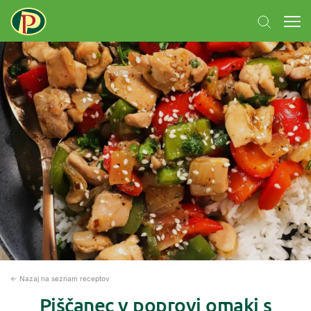
← Nazaj na seznam receptov
Piščanec v poprovi omaki s