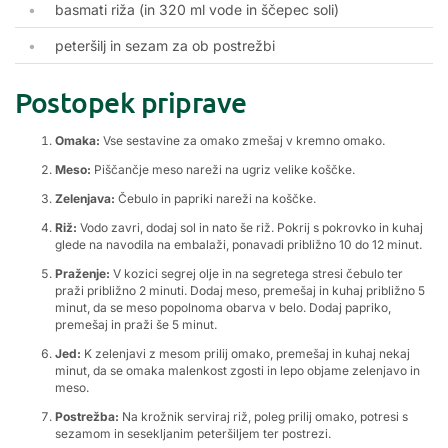
basmati riža (in 320 ml vode in ščepec soli)
peteršilj in sezam za ob postrežbi
Postopek priprave
Omaka:
Vse sestavine za omako zmešaj v kremno omako.
Meso:
Piščančje meso nareži na ugriz velike koščke.
Zelenjava:
Čebulo in papriki nareži na koščke.
Riž:
Vodo zavri, dodaj sol in nato še riž. Pokrij s pokrovko in kuhaj
glede na navodila na embalaži, ponavadi približno 10 do 12 minut.
Praženje:
V kozici segrej olje in na segretega stresi čebulo ter
praži približno 2 minuti. Dodaj meso, premešaj in kuhaj približno 5
minut, da se meso popolnoma obarva v belo. Dodaj papriko,
premešaj in praži še 5 minut.
Jed:
K zelenjavi z mesom prilij omako, premešaj in kuhaj nekaj
minut, da se omaka malenkost zgosti in lepo objame zelenjavo in
meso.
Postrežba:
Na krožnik serviraj riž, poleg prilij omako, potresi s
sezamom in sesekljanim peteršiljem ter postrezi.