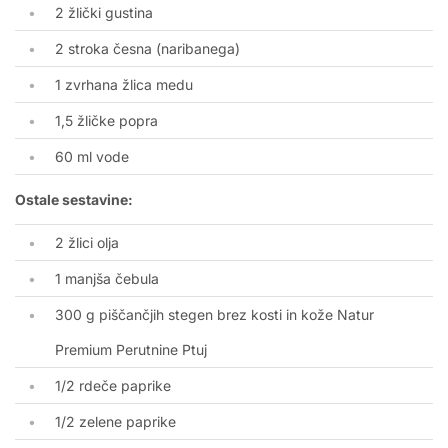
2
žlički gustina
2
stroka česna (naribanega)
1
zvrhana žlica medu
1
,5 žličke popra
60
ml vode
Ostale sestavine:
2
žlici olja
1
manjša čebula
300 g
piščančjih stegen brez kosti in kože Natur
Premium Perutnine Ptuj
1/2
rdeče paprike
1/2
zelene paprike