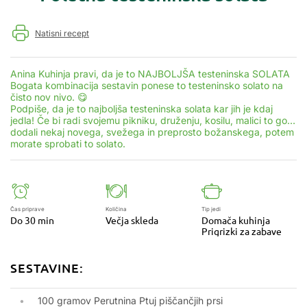
Natisni recept
Anina Kuhinja pravi, da je to NAJBOLJŠA testeninska SOLATA
Bogata kombinacija sestavin ponese to testeninsko solato na
čisto nov nivo. 😋
Podpiše, da je to najboljša testeninska solata kar jih je kdaj
jedla! Če bi radi svojemu pikniku, druženju, kosilu, malici to go…
dodali nekaj novega, svežega in preprosto božanskega, potem
morate sprobati to solato.
Čas priprave
Količina
Tip jedi
Do 30 min
Večja skleda
Domača kuhinja
Prigrizki za zabave
SESTAVINE:
100 gramov Perutnina Ptuj piščančjih prsi