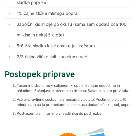
sladke paprike
1/5 čajne žličke mletega popra
Jabolčni kis in olje po okusu (sama sem dodala cca 100
ml kisa in nekaj žlic olja)
5-6 žlic sladko kisle omake (ali kečapa)
2/3 čajne žličke soli – po okusu več
Postopek priprave
Testenine skuhamo v soljenem kropu in kuhane odcedimo in
ohladimo. Zelenjavo zrežemo na drobno. Salame in sire prav tako.
Vse pripravljene sestavine zmešamo v solato. Pustimo jo stati 10
minut, nato pa jo premešamo in po okusu dodamo še kis, sol, poper.
Postrežemo ali hranimo v hladilniku do postrežbe.