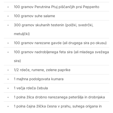
100 gramov Perutnina Ptuj piščančjih prsi Pepperito
100 gramov suhe salame
300 gramov skuhanih testenin (polžki, svedrčki,
metuljčki)
100 gramov narezane gavde (ali drugega sira po okusu)
100 gramov nadrobljenega feta sira (ali mladega svežega
sira)
1/2 rdeče, rumene, zelene paprike
1 majhna podolgovata kumara
1 večja rdeča čebula
1 polna žlica drobno narezanega peteršilja in drobnjaka
1 polna čajna žlička česna v prahu, suhega origana in