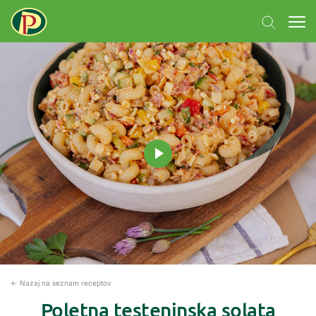
← Nazaj na seznam receptov
Poletna testeninska solata