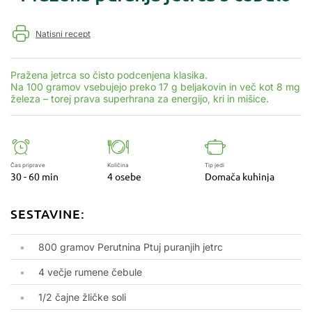
Natisni recept
Pražena jetrca so čisto podcenjena klasika.
Na 100 gramov vsebujejo preko 17 g beljakovin in več kot 8 mg
železa – torej prava superhrana za energijo, kri in mišice.
Čas priprave
Količina
Tip jedi
30 - 60 min
4 osebe
Domača kuhinja
SESTAVINE:
800 gramov Perutnina Ptuj puranjih jetrc
4 večje rumene čebule
1/2 čajne žličke soli