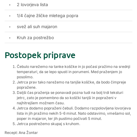
2 lovorjeva lista
1/4 čajne žličke mletega popra
svež ali suh majaron
Kruh za postrežbo
Postopek priprave
Čebulo narežemo na tanke koščke in jo počasi pražimo na srednji
temperaturi, da se lepo spusti in porumeni. Med praženjem jo
posolimo.
Jetrca prav tako narežemo na tanjše koščke, da bodo čimpreje
popražene.
Daljši čas praženja se ponavadi pozna tudi na bolj trdi teksturi
jetrc, zato je pomembno da so koščki tanjši in popraženi v
najhitrejšem možnem času.
Jetrca dodamo popraženi čebuli. Dodamo razpolovljena lovorjeva
lista in jih pražimo nekih 5-6 minut. Nato odstavimo, vmešamo sol,
poper in majaron, ter jih pustimo počivati 5 minut.
Jetrca postrežemo skupaj s kruhom.
Recept: Ana Žontar