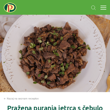
← Nazaj na seznam receptov
Pražena puranja jetrca s čebulo