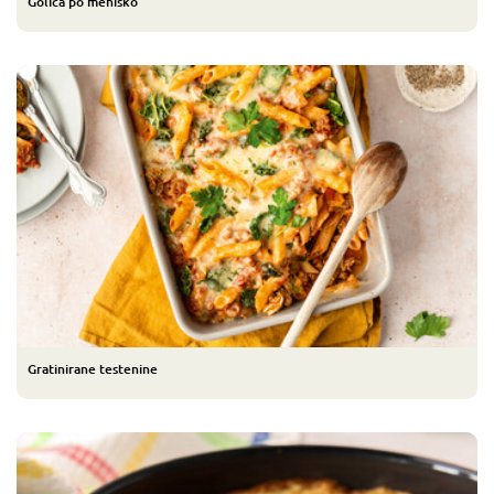
Golica po mehiško
Gratinirane testenine